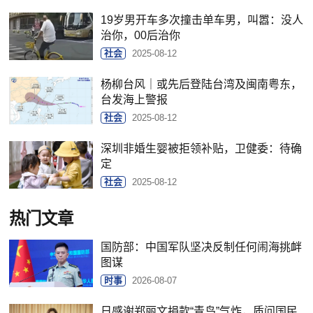
19岁男开车多次撞击单车男，叫嚣：没人
治你，00后治你
社会
2025-08-12
杨柳台风｜或先后登陆台湾及闽南粤东，
台发海上警报
社会
2025-08-12
深圳非婚生婴被拒领补贴，卫健委：待确
定
社会
2025-08-12
热门文章
国防部：中国军队坚决反制任何闹海挑衅
图谋
时事
2026-08-07
日感谢郑丽文捐款“青鸟”气炸，质问国民