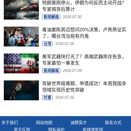
特朗普刚停火，伊朗为何反而主动开战？
专家揭背后算计
新闻解画
2026-07-30
毒油案陈其迈怒问20%决策，卢秀燕证实
了，曝台湾当局有内鬼
台湾
2026-07-28
美军武器快打光了？高端武器库存告急，
专家最怕一事发生
新闻解画
2026-07-28
攻破世界级难题、申遗成功！本周我国多
领域实现历史性突破
时事
2026-07-26
关于我们
网站地图
诚聘英才
联系方式
意见反馈
隐私保护
新媒体矩阵