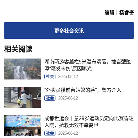
编辑︱杨睿奇
更多
社会
资讯
相关阅读
湖南两游客越栏5米瀑布滑落，撞岩壁堕
潭“毫发未伤”原因曝光
社会
2025-08-12
“外卖员摸前台姑娘的脸”，警方介入
社会
2025-08-12
成都世运会｜意29岁运动员定向比赛昏迷
入院，抢救无效不幸离世
社会
2025-08-12