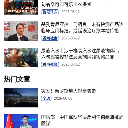
旬翁穿可口可乐上衣提堂
香港社会
2025-08-12
基孔肯尼亚热︱何栢良：未有快测产品达
临床应用标准，或延误治疗致本地传播
香港社会
2025-08-12
尿液汽水｜涉于樽装汽水注尿液“加料”，
六旬翁被控非法恶意施用残害物品罪
香港社会
2025-08-12
热门文章
突发！俄罗斯遭大规模袭击
全球
2026-08-09
国防部：中国军队坚决反制任何闹海挑衅
图谋