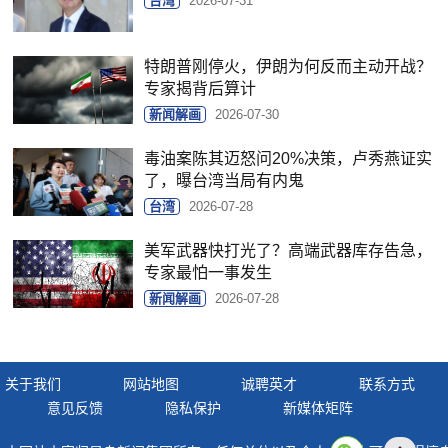
台湾
2026-07-31
特朗普刚停火，伊朗为何反而主动开战？
专家揭背后算计
新闻解画
2026-07-30
毒油案陈其迈怒问20%决策，卢秀燕证实
了，曝台湾当局有内鬼
台湾
2026-07-28
美军武器快打光了？高端武器库存告急，
专家最怕一事发生
新闻解画
2026-07-28
关于我们
网站地图
诚聘英才
联系方式
意见反馈
隐私保护
新媒体矩阵