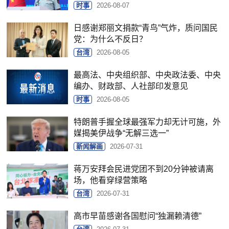
时事
2026-08-07
日感谢郑丽文捐款“青鸟”气炸，质问国民
党：为什么不反日？
台湾
2026-08-05
最高法、中央组织部、中央政法委、中央
编办、财政部、人社部印发意见
时事
2026-08-05
特朗普手握全球最强军力却无计可施，外
媒揭美伊战争“无解三选一”
新闻解画
2026-07-31
蒋万安拜会民进党团不到20分钟被请离
场，他看穿绿营策略
台湾
2026-07-31
高市早苗感谢各国慰问“独漏赖清德”