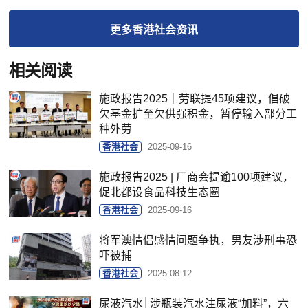
更多
香港社会
资讯
相关阅读
施政报告2025｜劳联提45项建议，倡破
欠基金扩至欠供强积金，暂停输入部分工
种外劳
香港社会
2025-09-16
施政报告2025 | 厂商会提逾100项建议，
促北都设食品科技生态圈
香港社会
2025-09-16
将军澳情侣感情问题争执，男友涉刑事恐
吓被捕
香港社会
2025-08-12
尿液汽水│涉瓶装汽水注尿液“加料”，六