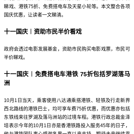
睇戏、港铁75折、免费搭电车及天星小轮等。本文整合各项
国庆优惠，让读者一文睇清。
十一国庆︱资助市民半价看戏
政府会透过电影发展基金，资助市民购买电影戏票，市民可
半价睇戏。
十一国庆︱免费搭电车港铁 75折包括罗湖落马
洲
10月1日当天，乘客使用八达通乘搭港铁、轻铁及行走新界
西北路线的港铁巴士，均可享车费75折优惠，而优惠亦包括
东铁线来往罗湖及落马洲站的过境车程。港铁行政总裁金泽
培表示今年的10月1日亦是香港铁路投入服务45年的日子，
他与港铁团队衷心感谢各界一直以来支持，期待未来继续贡