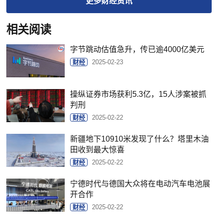
更多
财经
资讯
相关阅读
字节跳动估值急升，传已逾4000亿美元
财经
2025-02-23
操纵证券市场获利5.3亿，15人涉案被抓
判刑
财经
2025-02-22
新疆地下10910米发现了什么？塔里木油
田收到最大惊喜
财经
2025-02-22
宁德时代与德国大众将在电动汽车电池展
开合作
财经
2025-02-22