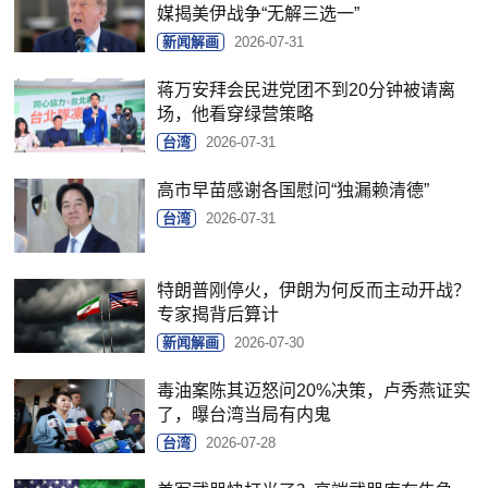
媒揭美伊战争“无解三选一”
新闻解画
2026-07-31
蒋万安拜会民进党团不到20分钟被请离
场，他看穿绿营策略
台湾
2026-07-31
高市早苗感谢各国慰问“独漏赖清德”
台湾
2026-07-31
特朗普刚停火，伊朗为何反而主动开战？
专家揭背后算计
新闻解画
2026-07-30
毒油案陈其迈怒问20%决策，卢秀燕证实
了，曝台湾当局有内鬼
台湾
2026-07-28