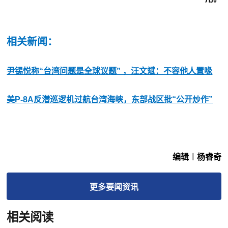
相关新闻：
尹锡悦称“台湾问题是全球议题” ，汪文斌：不容他人置喙
美P-8A反潜巡逻机过航台湾海峡，东部战区批“公开炒作”
编辑︱杨睿奇
更多
要闻
资讯
相关阅读