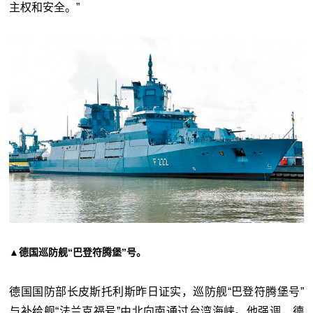
主权和安全。”
▲德国巡防舰“巴登符腾堡”号。
德国国防部长皮斯托利斯昨日证实，巡防舰“巴登符腾堡号”
与补给舰“法兰克福号”由北向南通过台湾海峡。他强调，德