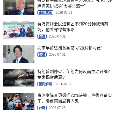
特朗普手握全球最强军力却无计可施，外
媒揭美伊战争“无解三选一”
新闻解画
2026-07-31
蒋万安拜会民进党团不到20分钟被请离
场，他看穿绿营策略
台湾
2026-07-31
高市早苗感谢各国慰问“独漏赖清德”
台湾
2026-07-31
特朗普刚停火，伊朗为何反而主动开战？
专家揭背后算计
新闻解画
2026-07-30
毒油案陈其迈怒问20%决策，卢秀燕证实
了，曝台湾当局有内鬼
台湾
2026-07-28