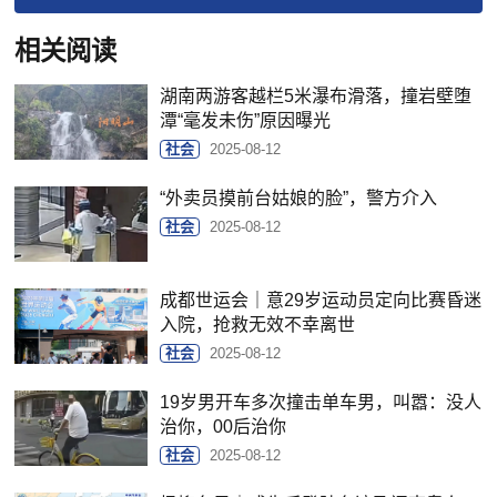
相关阅读
湖南两游客越栏5米瀑布滑落，撞岩壁堕
潭“毫发未伤”原因曝光
社会
2025-08-12
“外卖员摸前台姑娘的脸”，警方介入
社会
2025-08-12
成都世运会｜意29岁运动员定向比赛昏迷
入院，抢救无效不幸离世
社会
2025-08-12
19岁男开车多次撞击单车男，叫嚣：没人
治你，00后治你
社会
2025-08-12