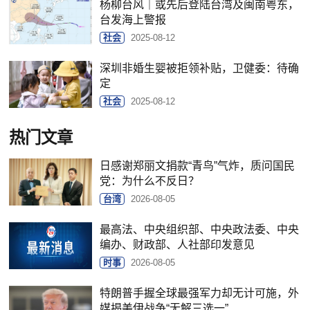
杨柳台风｜或先后登陆台湾及闽南粤东，
台发海上警报
社会
2025-08-12
深圳非婚生婴被拒领补贴，卫健委：待确
定
社会
2025-08-12
热门文章
日感谢郑丽文捐款“青鸟”气炸，质问国民
党：为什么不反日？
台湾
2026-08-05
最高法、中央组织部、中央政法委、中央
编办、财政部、人社部印发意见
时事
2026-08-05
特朗普手握全球最强军力却无计可施，外
媒揭美伊战争“无解三选一”