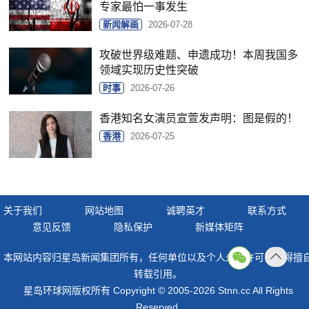
专家最怕一事发生
新闻解画
2026-07-28
攻破世界级难题、申遗成功！本周我国多
领域实现历史性突破
时事
2026-07-26
香港知名女演员宣萱发声明：图是假的！
香港
2026-07-25
关于我们
网站地图
诚聘英才
联系方式
意见反馈
隐私保护
新媒体矩阵
本网站内容归星岛新闻集团所有，任何单位以及个人未经许可，不得擅
返回
转载引用。
顶部
星岛环球网版权所有 Copyright © 2005-2026 Stnn.cc All Rights
Reserved.