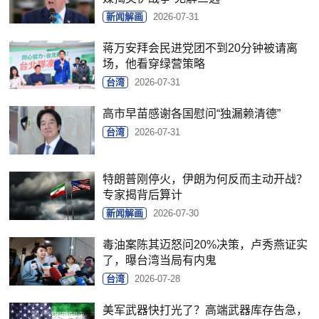
新闻解画
2026-07-31
蒋万安拜会民进党团不到20分钟被请离
场，他看穿绿营策略
台湾
2026-07-31
高市早苗感谢各国慰问“独漏赖清德”
台湾
2026-07-31
特朗普刚停火，伊朗为何反而主动开战？
专家揭背后算计
新闻解画
2026-07-30
毒油案陈其迈怒问20%决策，卢秀燕证实
了，曝台湾当局有内鬼
台湾
2026-07-28
美军武器快打光了？高端武器库存告急，