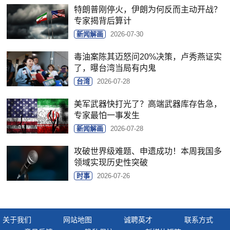
特朗普刚停火，伊朗为何反而主动开战？
专家揭背后算计
新闻解画
2026-07-30
毒油案陈其迈怒问20%决策，卢秀燕证实
了，曝台湾当局有内鬼
台湾
2026-07-28
美军武器快打光了？高端武器库存告急，
专家最怕一事发生
新闻解画
2026-07-28
攻破世界级难题、申遗成功！本周我国多
领域实现历史性突破
时事
2026-07-26
关于我们
网站地图
诚聘英才
联系方式