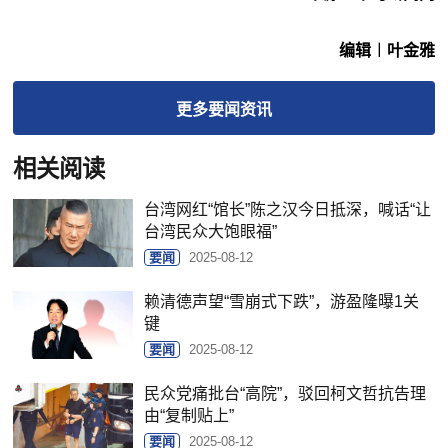
编辑︱叶金雅
更多
要闻
资讯
相关阅读
台湾网红“馆长”陈之汉今日抵深，喊话“让
台湾民众大饱眼福”
要闻
2025-08-12
赖清德声望“雪崩式下跌”，游盈隆曝1关
键
要闻
2025-08-12
民众党痛批台“高院”，驳回柯文哲抗告理
由“复制贴上”
要闻
2025-08-12