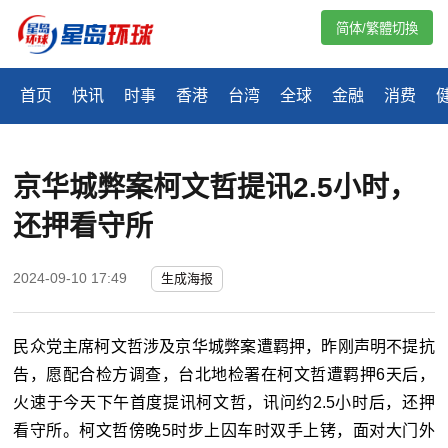
简体/繁體切換
首页
快讯
时事
香港
台湾
全球
金融
消费
京华城弊案柯文哲提讯2.5小时，
还押看守所
2024-09-10 17:49
生成海报
民众党主席柯文哲涉及京华城弊案遭羁押，昨刚声明不提抗
告，愿配合检方调查，台北地检署在柯文哲遭羁押6天后，
火速于今天下午首度提讯柯文哲，讯问约2.5小时后，还押
看守所。柯文哲傍晚5时步上囚车时双手上铐，面对大门外