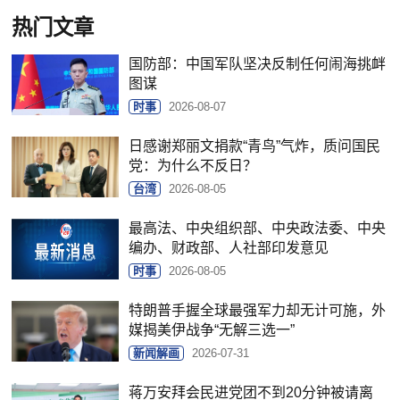
热门文章
国防部：中国军队坚决反制任何闹海挑衅
图谋
时事
2026-08-07
日感谢郑丽文捐款“青鸟”气炸，质问国民
党：为什么不反日？
台湾
2026-08-05
最高法、中央组织部、中央政法委、中央
编办、财政部、人社部印发意见
时事
2026-08-05
特朗普手握全球最强军力却无计可施，外
媒揭美伊战争“无解三选一”
新闻解画
2026-07-31
蒋万安拜会民进党团不到20分钟被请离