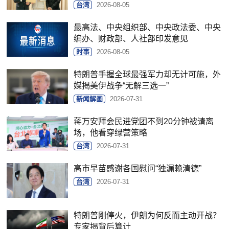
台湾
2026-08-05
最高法、中央组织部、中央政法委、中央
编办、财政部、人社部印发意见
时事
2026-08-05
特朗普手握全球最强军力却无计可施，外
媒揭美伊战争“无解三选一”
新闻解画
2026-07-31
蒋万安拜会民进党团不到20分钟被请离
场，他看穿绿营策略
台湾
2026-07-31
高市早苗感谢各国慰问“独漏赖清德”
台湾
2026-07-31
特朗普刚停火，伊朗为何反而主动开战？
专家揭背后算计