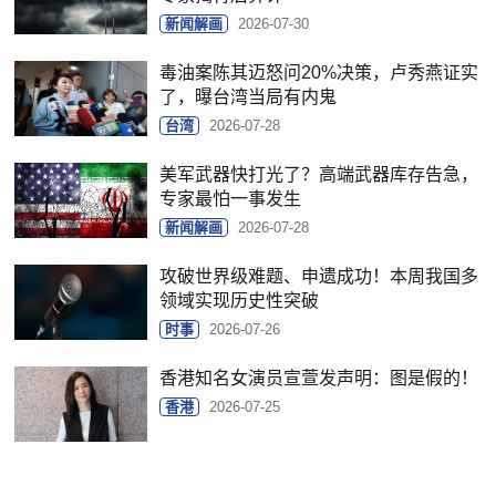
新闻解画
2026-07-30
毒油案陈其迈怒问20%决策，卢秀燕证实
了，曝台湾当局有内鬼
台湾
2026-07-28
美军武器快打光了？高端武器库存告急，
专家最怕一事发生
新闻解画
2026-07-28
攻破世界级难题、申遗成功！本周我国多
领域实现历史性突破
时事
2026-07-26
香港知名女演员宣萱发声明：图是假的！
香港
2026-07-25