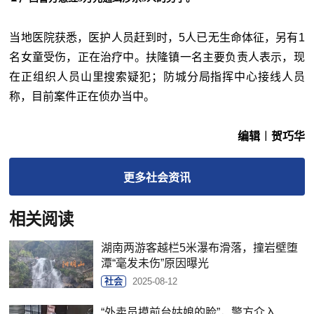
当地医院获悉，医护人员赶到时，5人已无生命体征，另有1
名女童受伤，正在治疗中。扶隆镇一名主要负责人表示，现
在正组织人员山里搜索疑犯；防城分局指挥中心接线人员
称，目前案件正在侦办当中。
编辑︱贺巧华
更多
社会
资讯
相关阅读
湖南两游客越栏5米瀑布滑落，撞岩壁堕
潭“毫发未伤”原因曝光
社会
2025-08-12
“外卖员摸前台姑娘的脸”，警方介入