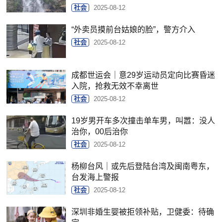
社会
2025-08-12
“外卖员摸前台姑娘的脸”，警方介入
社会
2025-08-12
成都世运会｜意29岁运动员定向比赛昏迷
入院，抢救无效不幸离世
社会
2025-08-12
19岁男开车多次撞击单车男，叫嚣：没人
治你，00后治你
社会
2025-08-12
杨柳台风｜或先后登陆台湾及闽南粤东，
台发海上警报
社会
2025-08-12
深圳非婚生婴被拒领补贴，卫健委：待确