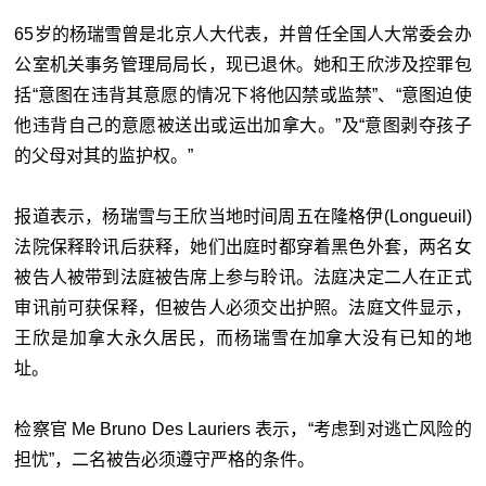
65岁的杨瑞雪曾是北京人大代表，并曾任全国人大常委会办
公室机关事务管理局局长，现已退休。她和王欣涉及控罪包
括“意图在违背其意愿的情况下将他囚禁或监禁”、“意图迫使
他违背自己的意愿被送出或运出加拿大。”及“意图剥夺孩子
的父母对其的监护权。”
报道表示，杨瑞雪与王欣当地时间周五在隆格伊(Longueuil)
法院保释聆讯后获释，她们出庭时都穿着黑色外套，两名女
被告人被带到法庭被告席上参与聆讯。法庭决定二人在正式
审讯前可获保释，但被告人必须交出护照。法庭文件显示，
王欣是加拿大永久居民，而杨瑞雪在加拿大没有已知的地
址。
检察官 Me Bruno Des Lauriers 表示，“考虑到对逃亡风险的
担忧”，二名被告必须遵守严格的条件。