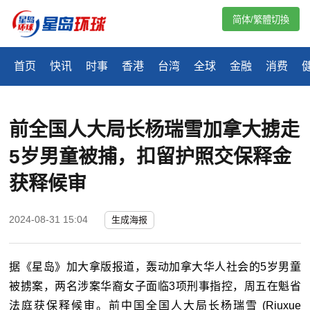
简体/繁體切換
首页
快讯
时事
香港
台湾
全球
金融
消费
前全国人大局长杨瑞雪加拿大掳走
5岁男童被捕，扣留护照交保释金
获释候审
2024-08-31 15:04
生成海报
据《星岛》加大拿版报道，轰动加拿大华人社会的5岁男童
被掳案，两名涉案华裔女子面临3项刑事指控，周五在魁省
法庭获保释候审。前中国全国人大局长杨瑞雪 (Riuxue