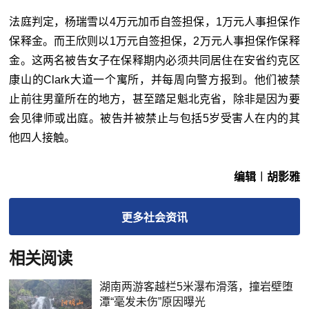
法庭判定，杨瑞雪以4万元加币自签担保，1万元人事担保作
保释金。而王欣则以1万元自签担保，2万元人事担保作保释
金。这两名被告女子在保释期内必须共同居住在安省约克区
康山的Clark大道一个寓所，并每周向警方报到。他们被禁
止前往男童所在的地方，甚至踏足魁北克省，除非是因为要
会见律师或出庭。被告并被禁止与包括5岁受害人在内的其
他四人接触。
编辑︱胡影雅
更多
社会
资讯
相关阅读
湖南两游客越栏5米瀑布滑落，撞岩壁堕
潭“毫发未伤”原因曝光