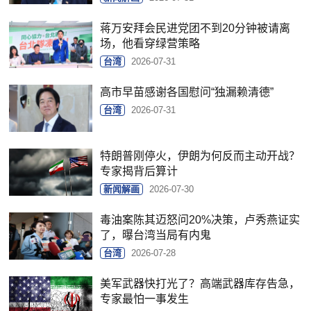
蒋万安拜会民进党团不到20分钟被请离
场，他看穿绿营策略
台湾
2026-07-31
高市早苗感谢各国慰问“独漏赖清德”
台湾
2026-07-31
特朗普刚停火，伊朗为何反而主动开战？
专家揭背后算计
新闻解画
2026-07-30
毒油案陈其迈怒问20%决策，卢秀燕证实
了，曝台湾当局有内鬼
台湾
2026-07-28
美军武器快打光了？高端武器库存告急，
专家最怕一事发生