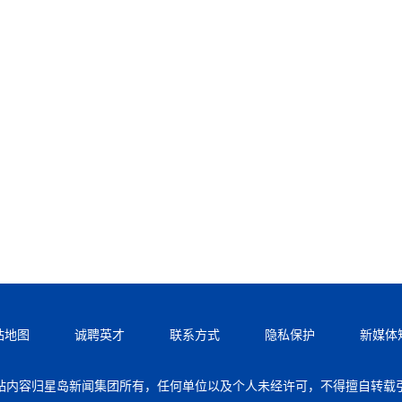
站地图
诚聘英才
联系方式
隐私保护
新媒体
站内容归星岛新闻集团所有，任何单位以及个人未经许可，不得擅自转载