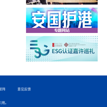
矩阵
意见反馈
引用。
返回顶部