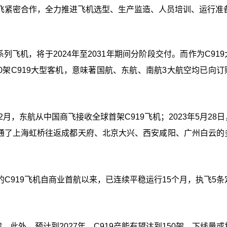
飞紧密合作，全力推进飞机选型、生产监造、人员培训、运行准
系列飞机，将于2024年至2031年期间分阶段交付。而作为C91
00架C919大型客机，意味著国航、东航、南航3大航空均已向订
2月，东航从中国商飞接收全球首架C919飞机；2023年5月28
已开通了上海虹桥往返成都天府、北京大兴、西安咸阳、广州白云的
的C919飞机自商业首航以来，已连续平稳运行15个月，执飞5条
架。此外，预计到2027年，C919产能有望达到150架，下线量