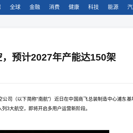
湾
全球
金融
消费
健康
科技
能源
汽
，预计2027年产能达150架
空公司（以下简称“南航”）近日在中国商飞总装制造中心浦东基
9入列3大航空，即将开启多用户运营新阶段。