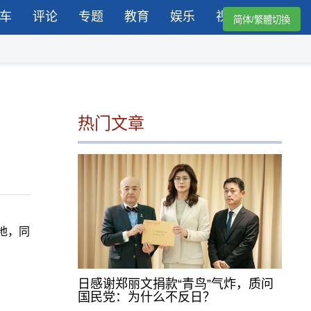
车
评论
专题
教育
娱乐
视频
简体/繁體切換
热门文章
地，同
日感谢郑丽文捐款“青鸟”气炸，质问
国民党：为什么不反日？