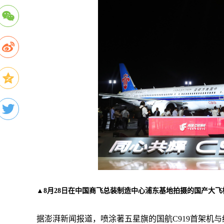
▲8月28日在中国商飞总装制造中心浦东基地拍摄的国产大飞机
据澎湃新闻报道，喷涂著五星旗的国航C919首架机与