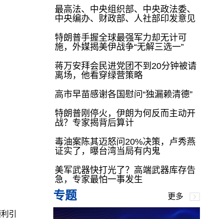
最高法、中央组织部、中央政法委、
中央编办、财政部、人社部印发意见
特朗普手握全球最强军力却无计可
施，外媒揭美伊战争“无解三选一”
蒋万安拜会民进党团不到20分钟被请
离场，他看穿绿营策略
高市早苗感谢各国慰问“独漏赖清德”
特朗普刚停火，伊朗为何反而主动开
战？专家揭背后算计
毒油案陈其迈怒问20%决策，卢秀燕
证实了，曝台湾当局有内鬼
美军武器快打光了？高端武器库存告
急，专家最怕一事发生
专题
更多
顺利引