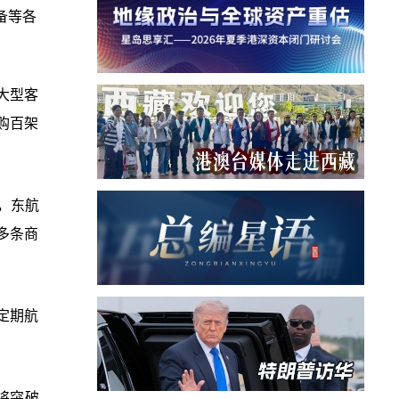
备等各
9大型客
购百架
日，东航
多条商
定期航
或将突破