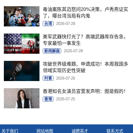
毒油案陈其迈怒问20%决策，卢秀燕证实
了，曝台湾当局有内鬼
台湾
2026-07-28
美军武器快打光了？高端武器库存告急，
专家最怕一事发生
新闻解画
2026-07-28
攻破世界级难题、申遗成功！本周我国多
领域实现历史性突破
时事
2026-07-26
香港知名女演员宣萱发声明：图是假的！
香港
2026-07-25
关于我们
网站地图
诚聘英才
联系方式