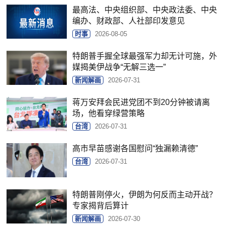
最高法、中央组织部、中央政法委、中央
编办、财政部、人社部印发意见
时事
2026-08-05
特朗普手握全球最强军力却无计可施，外
媒揭美伊战争“无解三选一”
新闻解画
2026-07-31
蒋万安拜会民进党团不到20分钟被请离
场，他看穿绿营策略
台湾
2026-07-31
高市早苗感谢各国慰问“独漏赖清德”
台湾
2026-07-31
特朗普刚停火，伊朗为何反而主动开战？
专家揭背后算计
新闻解画
2026-07-30