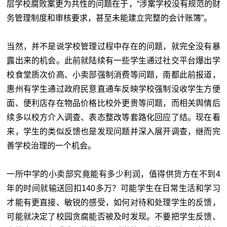
层学校腐败案更为共性的问题在于，“涉案学校没有规范的财
务管理制度和审核要求，甚至未能建立完整的会计账簿”。
当然，并不是说学校管理过程中存在的问题，就完全没有暴
露出来的机会。此前就陆续有一些学生通过社交平台爆出学
校食堂质次价高、小卖部强制消费等问题，南都此前报道，
惠州有学生通过政府民意直通车反映学校强制没收学生方便
面、便利店存在物品价格比校外更贵等问题，而相关舆情后
续多以校方介入调查、表态整改等套路化回应了结。现在看
来，学生的类似反馈也是发现问题并深入展开调查，继而完
善学校治理的一个机会。
一所中学的小卖部究竟能有多少利润，值得供货方在不到4
年的时间就输送回扣140多万？可能学生在日常生活和学习
才能有更直接、敏锐的感受，如何对待和处理学生的反馈，
可能就决定了校园贪腐能否被及时发现。不要把学生反馈、