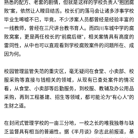
熟悉的配方、老套的剧情，但就是这样的学校负责人“抱团腐
败”案，依然让人瞠目结舌。校长们的落马会让诸多涉事学校
毕业生唏嘘不已，毕竟，不少涉案人员都曾经是经验丰富的
一线教师，曾经在三尺讲台教书育人。而四川车城中学的腐
败窝案，更是两任校长的“前腐后继”，相关案情具有高度的
雷同性，从中也可以直观看到学校腐败案件的问题所在、成
因为何。
校园管理监管失范的重灾区，毫无疑问在食堂、小卖部、校
服采购等直接与钱相关的领域，从现有已查处案件的情况
看，从食堂、小卖部等后勤服务，到校服、教辅及办公用品
采购，再到工程基建、招生等领域，都可能沦为“有心人”的
生财之道。
在封闭式管理学校的一亩三分地，一校之长的唯我独尊与缺
乏监督具有相当的普遍性。据《半月谈》杂志此前报道，基