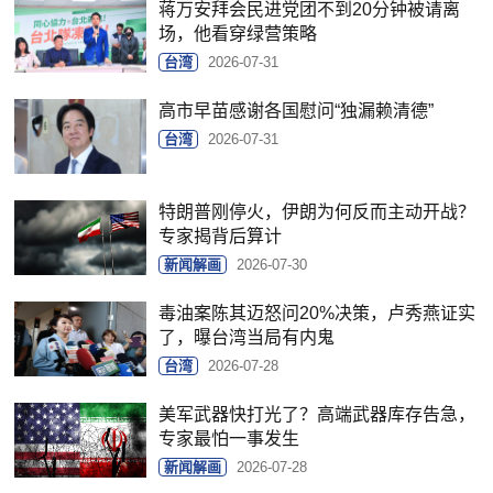
蒋万安拜会民进党团不到20分钟被请离
场，他看穿绿营策略
台湾
2026-07-31
高市早苗感谢各国慰问“独漏赖清德”
台湾
2026-07-31
特朗普刚停火，伊朗为何反而主动开战？
专家揭背后算计
新闻解画
2026-07-30
毒油案陈其迈怒问20%决策，卢秀燕证实
了，曝台湾当局有内鬼
台湾
2026-07-28
美军武器快打光了？高端武器库存告急，
专家最怕一事发生
新闻解画
2026-07-28