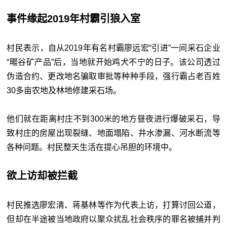
事件缘起2019年村霸引狼入室
村民表示，自从2019年有名村霸廖远宏“引进”一间采石企业
“暘谷矿产品”后，当地就开始鸡犬不宁的日子。该公司透过
伪造合约、更改地名骗取审批等种种手段，强行霸占老百姓
30多亩农地及林地修建采石场。
他们就在距离村庄不到300米的地方昼夜进行爆破采石，导
致村庄的房屋出现裂缝、地面塌陷、井水渗漏、河水断流等
各种问题。村民整天生活在提心吊胆的环境中。
欲上访却被拦截
村民推选廖宏清、蒋基林等作为代表上访，打算讨回公道，
但却在半途被当地政府以聚众扰乱社会秩序的罪名被捕并判