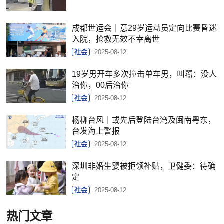
成都世运会｜意29岁运动员定向比赛昏迷
入院，抢救无效不幸离世
社会
2025-08-12
19岁男开车多次撞击单车男，叫嚣：没人
治你，00后治你
社会
2025-08-12
杨柳台风｜或先后登陆台湾及闽南粤东，
台发海上警报
社会
2025-08-12
深圳非婚生婴被拒领补贴，卫健委：待确
定
社会
2025-08-12
热门文章