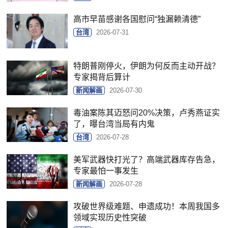
高市早苗感谢各国慰问“独漏赖清德”
台湾
2026-07-31
特朗普刚停火，伊朗为何反而主动开战？
专家揭背后算计
新闻解画
2026-07-30
毒油案陈其迈怒问20%决策，卢秀燕证实
了，曝台湾当局有内鬼
台湾
2026-07-28
美军武器快打光了？高端武器库存告急，
专家最怕一事发生
新闻解画
2026-07-28
攻破世界级难题、申遗成功！本周我国多
领域实现历史性突破