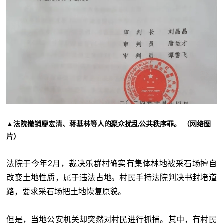
▲法院撤销廖宏清、蒋基林等人的聚众扰乱公共秩序罪。 （网络图
片）
法院于今年2月，裁决乐群村确实有集体林地被采石场擅自
改变土地性质，属于违法占地。村民手持法院判决书封堵道
路，要求采石场把土地恢复原貌。
但是，当地公安机关却突然对村民进行抓捕。其中，有村民