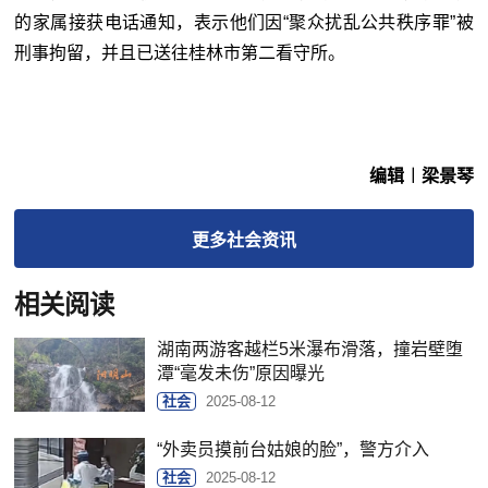
的家属接获电话通知，表示他们因“聚众扰乱公共秩序罪”被
刑事拘留，并且已送往桂林市第二看守所。
编辑︱梁景琴
更多
社会
资讯
相关阅读
湖南两游客越栏5米瀑布滑落，撞岩壁堕
潭“毫发未伤”原因曝光
社会
2025-08-12
“外卖员摸前台姑娘的脸”，警方介入
社会
2025-08-12