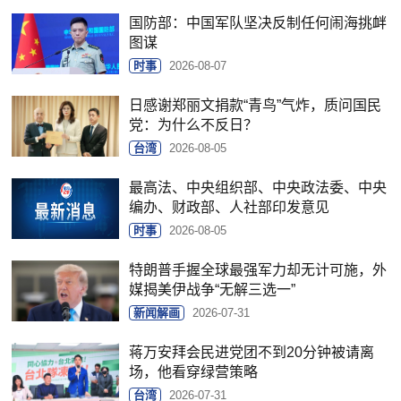
国防部：中国军队坚决反制任何闹海挑衅
图谋
时事
2026-08-07
日感谢郑丽文捐款“青鸟”气炸，质问国民
党：为什么不反日？
台湾
2026-08-05
最高法、中央组织部、中央政法委、中央
编办、财政部、人社部印发意见
时事
2026-08-05
特朗普手握全球最强军力却无计可施，外
媒揭美伊战争“无解三选一”
新闻解画
2026-07-31
蒋万安拜会民进党团不到20分钟被请离
场，他看穿绿营策略
台湾
2026-07-31