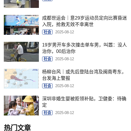
成都世运会｜意29岁运动员定向比赛昏迷
入院，抢救无效不幸离世
社会
2025-08-12
19岁男开车多次撞击单车男，叫嚣：没人
治你，00后治你
社会
2025-08-12
杨柳台风｜或先后登陆台湾及闽南粤东，
台发海上警报
社会
2025-08-12
深圳非婚生婴被拒领补贴，卫健委：待确
定
社会
2025-08-12
热门文章