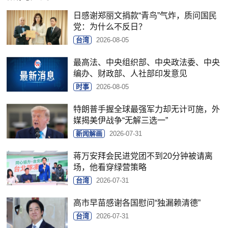
日感谢郑丽文捐款“青鸟”气炸，质问国民
党：为什么不反日？
台湾
2026-08-05
最高法、中央组织部、中央政法委、中央
编办、财政部、人社部印发意见
时事
2026-08-05
特朗普手握全球最强军力却无计可施，外
媒揭美伊战争“无解三选一”
新闻解画
2026-07-31
蒋万安拜会民进党团不到20分钟被请离
场，他看穿绿营策略
台湾
2026-07-31
高市早苗感谢各国慰问“独漏赖清德”
台湾
2026-07-31