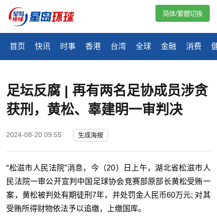
简体/繁體切換
首页
快讯
时事
香港
台湾
全球
金融
消费
足坛反腐 | 再有两名足协成员涉贪
获刑，黄松、辜建明一审判决
2024-08-20 09:55
生成海报
“松滋市人民法院”消息，今（20）日上午，湖北省松滋市人
民法院一审公开宣判中国足球协会竞赛部原部长黄松受贿一
案，黄松被判处有期徒刑7年，并处罚金人民币60万元; 对其
受贿所得财物依法予以追缴，上缴国库。