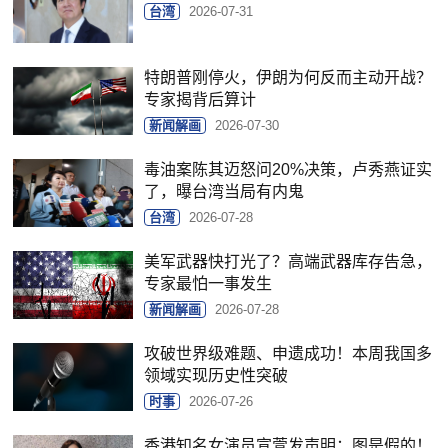
台湾
2026-07-31
特朗普刚停火，伊朗为何反而主动开战？
专家揭背后算计
新闻解画
2026-07-30
毒油案陈其迈怒问20%决策，卢秀燕证实
了，曝台湾当局有内鬼
台湾
2026-07-28
美军武器快打光了？高端武器库存告急，
专家最怕一事发生
新闻解画
2026-07-28
攻破世界级难题、申遗成功！本周我国多
领域实现历史性突破
时事
2026-07-26
香港知名女演员宣萱发声明：图是假的！