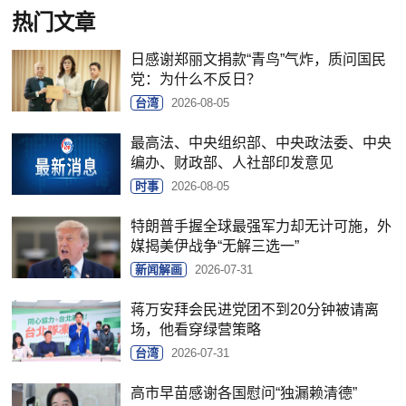
热门文章
日感谢郑丽文捐款“青鸟”气炸，质问国民
党：为什么不反日？
台湾
2026-08-05
最高法、中央组织部、中央政法委、中央
编办、财政部、人社部印发意见
时事
2026-08-05
特朗普手握全球最强军力却无计可施，外
媒揭美伊战争“无解三选一”
新闻解画
2026-07-31
蒋万安拜会民进党团不到20分钟被请离
场，他看穿绿营策略
台湾
2026-07-31
高市早苗感谢各国慰问“独漏赖清德”