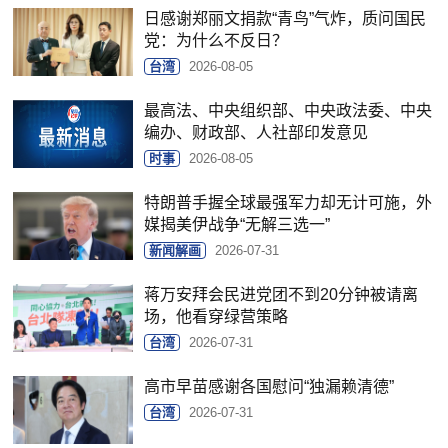
日感谢郑丽文捐款“青鸟”气炸，质问国民
党：为什么不反日？
台湾
2026-08-05
最高法、中央组织部、中央政法委、中央
编办、财政部、人社部印发意见
时事
2026-08-05
特朗普手握全球最强军力却无计可施，外
媒揭美伊战争“无解三选一”
新闻解画
2026-07-31
蒋万安拜会民进党团不到20分钟被请离
场，他看穿绿营策略
台湾
2026-07-31
高市早苗感谢各国慰问“独漏赖清德”
台湾
2026-07-31