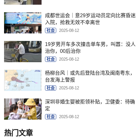
成都世运会｜意29岁运动员定向比赛昏迷
入院，抢救无效不幸离世
社会
2025-08-12
19岁男开车多次撞击单车男，叫嚣：没人
治你，00后治你
社会
2025-08-12
杨柳台风｜或先后登陆台湾及闽南粤东，
台发海上警报
社会
2025-08-12
深圳非婚生婴被拒领补贴，卫健委：待确
定
社会
2025-08-12
热门文章