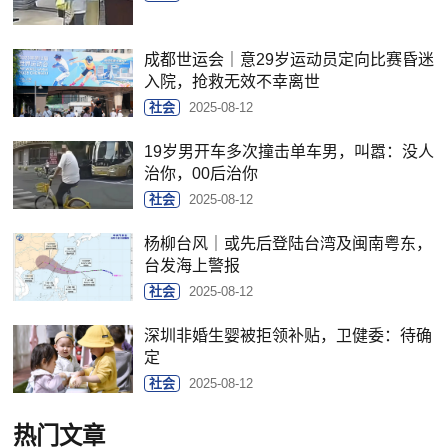
成都世运会｜意29岁运动员定向比赛昏迷
入院，抢救无效不幸离世
社会
2025-08-12
19岁男开车多次撞击单车男，叫嚣：没人
治你，00后治你
社会
2025-08-12
杨柳台风｜或先后登陆台湾及闽南粤东，
台发海上警报
社会
2025-08-12
深圳非婚生婴被拒领补贴，卫健委：待确
定
社会
2025-08-12
热门文章