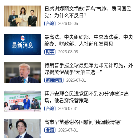
日感谢郑丽文捐款“青鸟”气炸，质问国民
党：为什么不反日？
台湾
2026-08-05
最高法、中央组织部、中央政法委、中央
编办、财政部、人社部印发意见
时事
2026-08-05
特朗普手握全球最强军力却无计可施，外
媒揭美伊战争“无解三选一”
新闻解画
2026-07-31
蒋万安拜会民进党团不到20分钟被请离
场，他看穿绿营策略
台湾
2026-07-31
高市早苗感谢各国慰问“独漏赖清德”
台湾
2026-07-31