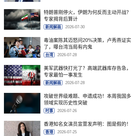
特朗普刚停火，伊朗为何反而主动开战？
专家揭背后算计
新闻解画
2026-07-30
毒油案陈其迈怒问20%决策，卢秀燕证实
了，曝台湾当局有内鬼
台湾
2026-07-28
美军武器快打光了？高端武器库存告急，
专家最怕一事发生
新闻解画
2026-07-28
攻破世界级难题、申遗成功！本周我国多
领域实现历史性突破
时事
2026-07-26
香港知名女演员宣萱发声明：图是假的！
香港
2026-07-25