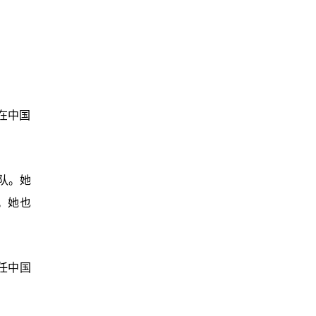
在中国
队。她
。她也
任中国