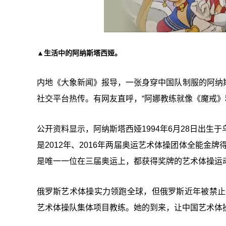
▲生活中的阿纳斯塔西娅。
内地《大象新闻》报导，一张身穿中国队制服的阿纳
社交平台热传。有网友直呼，“阿娜教练就像《魔戒》
公开资料显示，阿纳斯塔西娅1994年6月28日出生
是2012年、2016年两届奥运艺术体操团体全能金
是唯一一位在三届奥运上，都获得奖牌的艺术体操运
俄罗斯艺术体操实力领跑全球，但俄罗斯近年被禁止
艺术体操队集体项目教练。她的到来，让中国艺术体