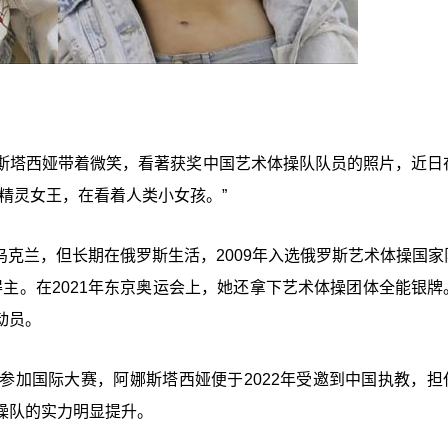
斯塔西娅带着微笑，看著获奖中国艺术体操队队员的照片，近日
精灵女王，在看着人类小女孩。”
于乌克兰，但长期在俄罗斯生活，2009年入选俄罗斯艺术体操国家
牌得主。在2021年东京奥运会上，她还拿下艺术体操团体全能银牌
动员。
参加国际大赛，阿娜斯塔西娅便于2022年受邀到中国执教，担
操队的实力明显提升。