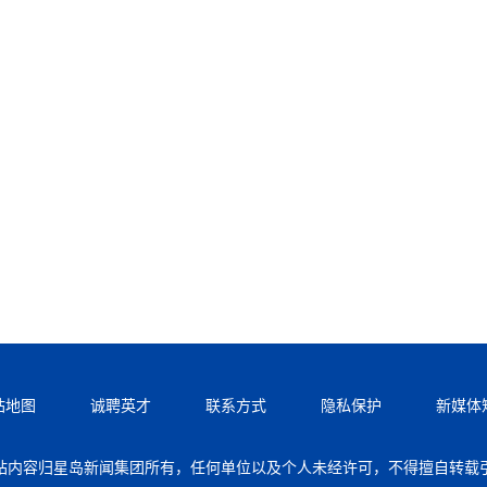
站地图
诚聘英才
联系方式
隐私保护
新媒体
站内容归星岛新闻集团所有，任何单位以及个人未经许可，不得擅自转载