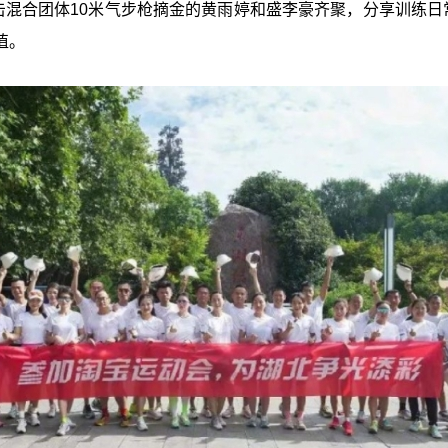
击混合团体10米气步枪摘金的黄雨婷和盛李豪齐聚，分享训练日
值。