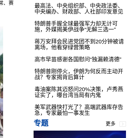
常、赛
最高法、中央组织部、中央政法委、
中央编办、财政部、人社部印发意见
特朗普手握全球最强军力却无计可
施，外媒揭美伊战争“无解三选一”
蒋万安拜会民进党团不到20分钟被请
离场，他看穿绿营策略
高市早苗感谢各国慰问“独漏赖清德”
特朗普刚停火，伊朗为何反而主动开
战？专家揭背后算计
毒油案陈其迈怒问20%决策，卢秀燕
证实了，曝台湾当局有内鬼
美军武器快打光了？高端武器库存告
急，专家最怕一事发生
专题
更多