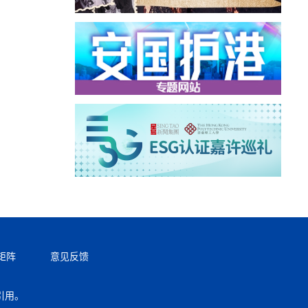
矩阵
意见反馈
引用。
返回顶部