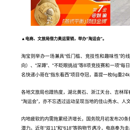
▲电商、文旅局借力奥运营销，举办“淘运会”。
淘宝则举办一场兼具“低门槛、竞技性和趣味性”的
向）、“深蹲”、“不眨眼挑战”等8项竞技赛和一项“
名快递小哥在“指东看西”项目夺冠，喜提一枚6g重2
各地文旅局也蹭热度，湖北黄石、浙江天台、吉林珲
“淘运会”，亦不忘透过运动呈现当地的佳山秀水、人
内地疲软的内需拖累经济增长，国务院月初发布20
潜力。近年“双11”和“618”等购物节遇冷，电商