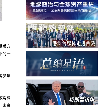
相反方
阳的一
客参与
放消费
费。未来