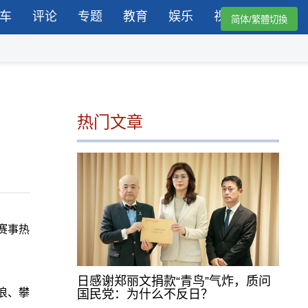
车
评论
专题
教育
娱乐
视频
简体/繁體切換
热门文章
赛事热
日感谢郑丽文捐款“青鸟”气炸，质问
浪、攀
国民党：为什么不反日？