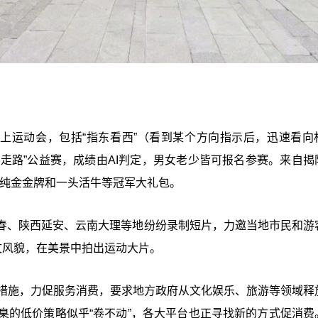
线上运动会，包括“指东看西”（看到某个方向指示后，迅速看向
每日走路”公益赛，成绩由AI判定，男女老少皆可报名参赛。来自揭
4k纯金金牌和一头活牛等冠军大礼包。
春、陕西延安、云南大理等地纷纷录制短片，力邀当地市民和游
文风貌，在美景中拍出运动大片。
条措施，力促服务消费，要求地方政府从文化娱乐、旅游等领域释
奉为圭臬的低价策略似乎“卷不动”，各大平台也正寻找新的方式促消