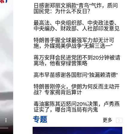
日感谢郑丽文捐款“青鸟”气炸，质问
国民党：为什么不反日？
最高法、中央组织部、中央政法委、
中央编办、财政部、人社部印发意见
特朗普手握全球最强军力却无计可
施，外媒揭美伊战争“无解三选一”
蒋万安拜会民进党团不到20分钟被请
离场，他看穿绿营策略
高市早苗感谢各国慰问“独漏赖清德”
特朗普刚停火，伊朗为何反而主动开
战？专家揭背后算计
毒油案陈其迈怒问20%决策，卢秀燕
证实了，曝台湾当局有内鬼
专题
更多