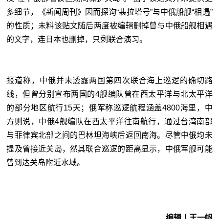
多细节，《新闻周刊》因而探询“裴拉塔号”与中俄船舰“相遇”
的性质；未料该贴文随后两度被编辑删掉曾与中俄船舰相遇
的文字，连日本也删掉，只剩联合演习。
报道称，中俄并未透露两国第四次联合海上巡逻的确切路
线，但曾分别宣布两国的4舰编队曾在西太平洋与北太平洋
的部分地区航行15天；俄军称巡逻航程涵盖4800海里，中
方则说，中俄4舰编队在西太平洋往南航行，通过台湾南部
与菲律宾北部之间的巴林坦海峡后返回南海。尽管中俄均未
提及曾接近关岛，然其联合巡逻的距离显示，中俄军舰可能
曾到达关岛附近水域。
编辑︱王一帆