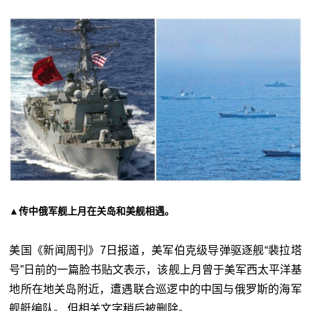
▲传中俄军舰上月在关岛和美舰相遇。
美国《新闻周刊》7日报道，美军伯克级导弹驱逐舰“裴拉塔
号”日前的一篇脸书贴文表示，该舰上月曾于美军西太平洋基
地所在地关岛附近，遭遇联合巡逻中的中国与俄罗斯的海军
舰艇编队。 但相关文字稍后被删除。