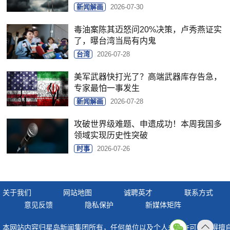
新闻解画
2026-07-30
毒油案陈其迈怒问20%决策，卢秀燕证实
了，曝台湾当局有内鬼
台湾
2026-07-28
美军武器快打光了？高端武器库存告急，
专家最怕一事发生
新闻解画
2026-07-28
攻破世界级难题、申遗成功！本周我国多
领域实现历史性突破
时事
2026-07-26
关于我们
网站地图
诚聘英才
联系方式
意见反馈
隐私保护
新媒体矩阵
本网站内容归星岛新闻集团所有，任何单位以及个人未经许可，不得擅