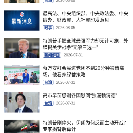
台湾
2026-08-05
最高法、中央组织部、中央政法委、中央
编办、财政部、人社部印发意见
时事
2026-08-05
特朗普手握全球最强军力却无计可施，外
媒揭美伊战争“无解三选一”
新闻解画
2026-07-31
蒋万安拜会民进党团不到20分钟被请离
场，他看穿绿营策略
台湾
2026-07-31
高市早苗感谢各国慰问“独漏赖清德”
台湾
2026-07-31
特朗普刚停火，伊朗为何反而主动开战？
专家揭背后算计