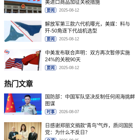
美进口商品加征关税措施
要闻
2025-08-12
解放军第三款六代机曝光，美媒：料与
歼-50角逐下代战机选型
要闻
2025-08-12
中美发布联合声明：双方再次暂停实施
24%的关税90天
要闻
2025-08-12
热门文章
国防部：中国军队坚决反制任何闹海挑衅
图谋
时事
2026-08-07
日感谢郑丽文捐款“青鸟”气炸，质问国民
党：为什么不反日？