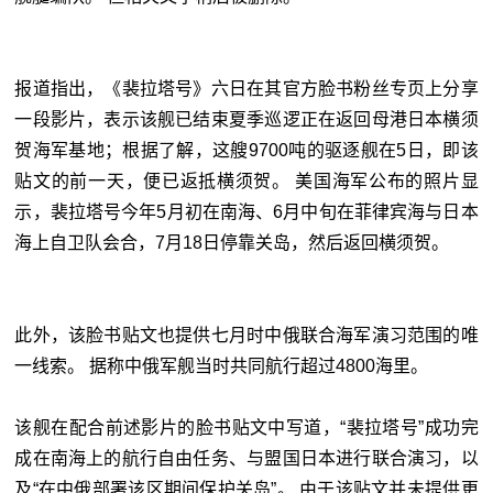
报道指出，《裴拉塔号》六日在其官方脸书粉丝专页上分享
一段影片，表示该舰已结束夏季巡逻正在返回母港日本横须
贺海军基地；根据了解，这艘9700吨的驱逐舰在5日，即该
贴文的前一天，便已返抵横须贺。 美国海军公布的照片显
示，裴拉塔号今年5月初在南海、6月中旬在菲律宾海与日本
海上自卫队会合，7月18日停靠关岛，然后返回横须贺。
此外，该脸书贴文也提供七月时中俄联合海军演习范围的唯
一线索。 据称中俄军舰当时共同航行超过4800海里。
该舰在配合前述影片的脸书贴文中写道，“裴拉塔号”成功完
成在南海上的航行自由任务、与盟国日本进行联合演习，以
及“在中俄部署该区期间保护关岛”。 由于该贴文并未提供更