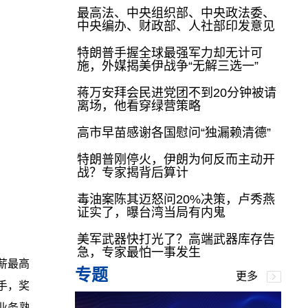
最高法、中央组织部、中央政法委、
中央编办、财政部、人社部印发意见
特朗普手握全球最强军力却无计可
施，外媒揭美伊战争“无解三选一”
蒋万安拜会民进党团不到20分钟被请
离场，他看穿绿营策略
高市早苗感谢各国慰问“独漏赖清德”
特朗普刚停火，伊朗为何反而主动开
战？专家揭背后算计
毒油案陈其迈怒问20%决策，卢秀燕
证实了，曝台湾当局有内鬼
美军武器快打光了？高端武器库存告
急，专家最怕一事发生
薪最高
专题
更多
手，奖
业务熟