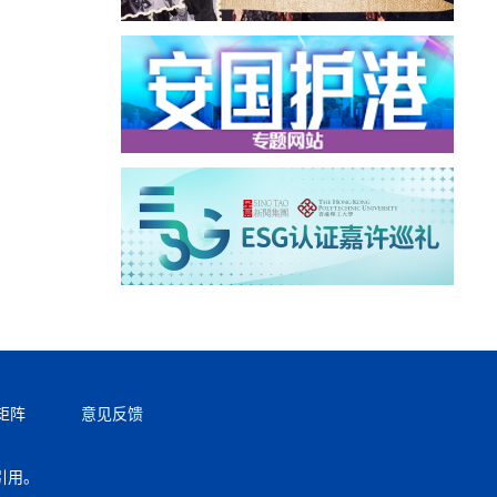
矩阵
意见反馈
引用。
返回顶部