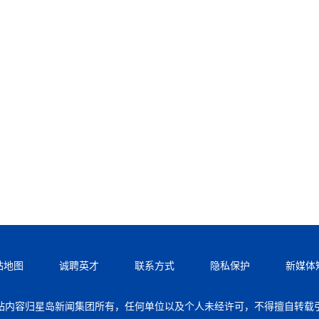
站地图
诚聘英才
联系方式
隐私保护
新媒体
站内容归星岛新闻集团所有，任何单位以及个人未经许可，不得擅自转载