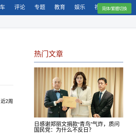
车
评论
专题
教育
娱乐
视频
简体/繁體切換
热门文章
，近2周
日感谢郑丽文捐款“青鸟”气炸，质问
国民党：为什么不反日？