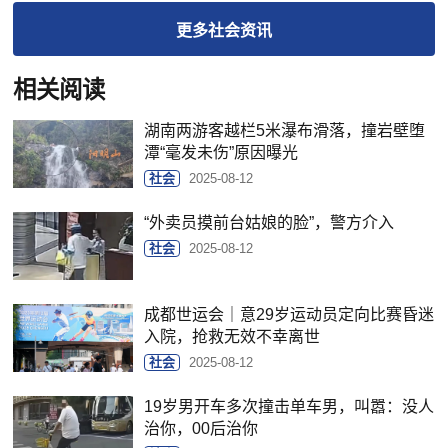
更多
社会
资讯
相关阅读
湖南两游客越栏5米瀑布滑落，撞岩壁堕
潭“毫发未伤”原因曝光
社会
2025-08-12
“外卖员摸前台姑娘的脸”，警方介入
社会
2025-08-12
成都世运会｜意29岁运动员定向比赛昏迷
入院，抢救无效不幸离世
社会
2025-08-12
19岁男开车多次撞击单车男，叫嚣：没人
治你，00后治你