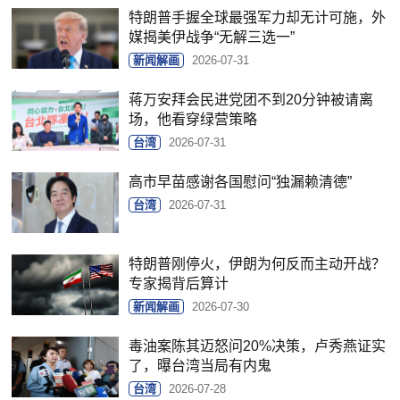
特朗普手握全球最强军力却无计可施，外
媒揭美伊战争“无解三选一”
新闻解画
2026-07-31
蒋万安拜会民进党团不到20分钟被请离
场，他看穿绿营策略
台湾
2026-07-31
高市早苗感谢各国慰问“独漏赖清德”
台湾
2026-07-31
特朗普刚停火，伊朗为何反而主动开战？
专家揭背后算计
新闻解画
2026-07-30
毒油案陈其迈怒问20%决策，卢秀燕证实
了，曝台湾当局有内鬼
台湾
2026-07-28