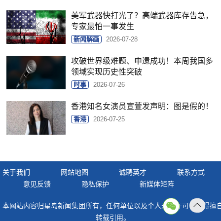
美军武器快打光了？高端武器库存告急，
专家最怕一事发生
新闻解画
2026-07-28
攻破世界级难题、申遗成功！本周我国多
领域实现历史性突破
时事
2026-07-26
香港知名女演员宣萱发声明：图是假的！
香港
2026-07-25
关于我们
网站地图
诚聘英才
联系方式
意见反馈
隐私保护
新媒体矩阵
本网站内容归星岛新闻集团所有，任何单位以及个人未经许可，不得擅
返回
转载引用。