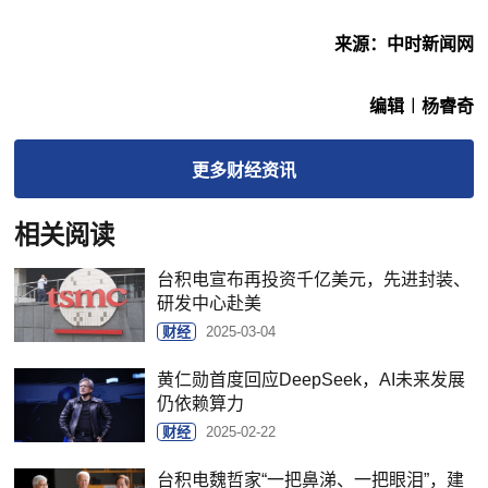
来源：中时新闻网
编辑︱杨睿奇
更多
财经
资讯
相关阅读
台积电宣布再投资千亿美元，先进封装、
研发中心赴美
财经
2025-03-04
黄仁勋首度回应DeepSeek，AI未来发展
仍依赖算力
财经
2025-02-22
台积电魏哲家“一把鼻涕、一把眼泪”，建