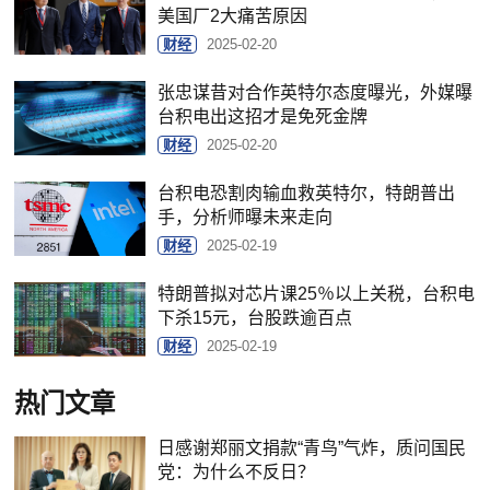
美国厂2大痛苦原因
财经
2025-02-20
张忠谋昔对合作英特尔态度曝光，外媒曝
台积电出这招才是免死金牌
财经
2025-02-20
台积电恐割肉输血救英特尔，特朗普出
手，分析师曝未来走向
财经
2025-02-19
特朗普拟对芯片课25％以上关税，台积电
下杀15元，台股跌逾百点
财经
2025-02-19
热门文章
日感谢郑丽文捐款“青鸟”气炸，质问国民
党：为什么不反日？