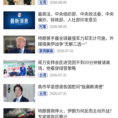
台湾
2026-08-05
最高法、中央组织部、中央政法委、中央
编办、财政部、人社部印发意见
时事
2026-08-05
特朗普手握全球最强军力却无计可施，外
媒揭美伊战争“无解三选一”
新闻解画
2026-07-31
蒋万安拜会民进党团不到20分钟被请离
场，他看穿绿营策略
台湾
2026-07-31
高市早苗感谢各国慰问“独漏赖清德”
台湾
2026-07-31
特朗普刚停火，伊朗为何反而主动开战？
专家揭背后算计