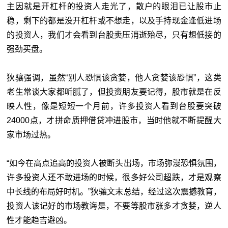
主因就是开杠杆的投资人走光了，散户的眼泪已让股市止
稳，剩下的都是没开杠杆或不想走，以及手持现金逢低进场
的投资人，我们才会看到台股卖压消逝殆尽，只有想低接的
强劲买盘。
狄骧强调，虽然“别人恐惧该贪婪，他人贪婪该恐惧”，这类
老生常谈大家都听腻了，但投资朋友要记得，股市就是在反
映人性，像是短短一个月前，许多投资人看到台股要突破
24000点，才拼命质押借贷冲进股市，当时他就不断提醒大
家市场过热。
“如今在高点追高的投资人被断头出场，市场弥漫恐惧氛围，
许多投资人还不敢进场的时候，很多好公司超跌，才是观察
中长线的布局好时机。”狄骧文末总结，经过这次震撼教育，
投资人该记好的市场教诲是，不要等股市涨多才贪婪，逆人
性才能趋吉避凶。