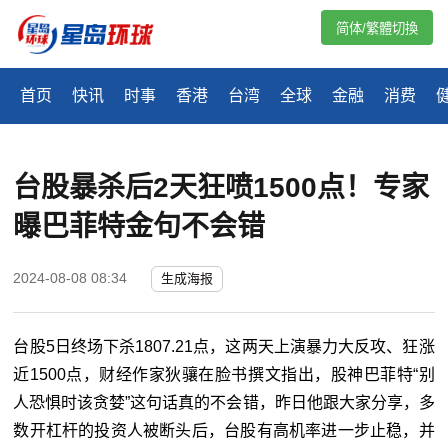
简体/繁體切換
首页
快讯
时事
香港
台湾
全球
金融
消费
台股暴杀后2天狂喷1500点！专家
曝巴菲特金句不会错
2024-08-08 08:34
生成海报
台股5日终场下杀1807.21点，这两天上演暴力大反攻、狂涨
近1500点，财经作家狄骧在脸书撰文指出，股神巴菲特“别
人恐惧时该贪婪”这句话真的不会错，昨日他跟大家分享，多
数开杠杆的投资人被断头后，台股有高机率进一步止稳，并