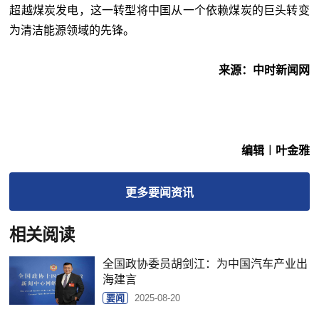
超越煤炭发电，这一转型将中国从一个依赖煤炭的巨头转变
为清洁能源领域的先锋。
来源：中时新闻网
编辑︱叶金雅
更多
要闻
资讯
相关阅读
全国政协委员胡剑江：为中国汽车产业出
海建言
要闻
2025-08-20