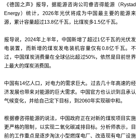
《德国之声》报导，据能源咨询公司睿咨得能源（Rystad
Energy）统计，2026年光伏将成为中国最主要的能源来
源，累计容量超过13.8亿千瓦，比煤炭多1.5亿千瓦。
报导说，2024年上半年，中国新增了超过1亿千瓦的光伏发
电装置，而新增的煤炭发电装机容量仅有0.8亿千瓦。不
过，中国煤炭消费量在全球佔比超过50%，依然是目前世界
上最大的煤炭消费国。
中国有14亿人口，对电力的需求巨大。过去几十年高速的经
济发展也带来对能源的巨大需求。中国官方也认识到且承认
气候变化，并给自己定下目标，到2060年实现碳中和。
根据睿咨得能源的说法，中国政府正在对新的煤炭项目实施
更严格的限制，以实现二氧化碳减排目标。分析师表示，目
前的工作重点是逐步淘汰小型燃煤电厂、改造现有电厂设施