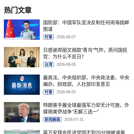
热门文章
国防部：中国军队坚决反制任何闹海挑衅
图谋
时事
2026-08-07
日感谢郑丽文捐款“青鸟”气炸，质问国民
党：为什么不反日？
台湾
2026-08-05
最高法、中央组织部、中央政法委、中央
编办、财政部、人社部印发意见
时事
2026-08-05
特朗普手握全球最强军力却无计可施，外
媒揭美伊战争“无解三选一”
新闻解画
2026-07-31
蒋万安拜会民进党团不到20分钟被请离