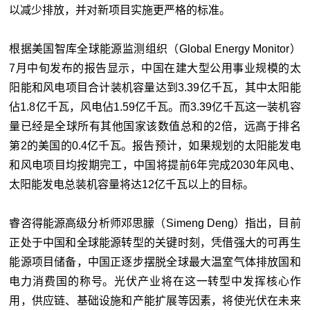
以减少排放，并对新项目实施更严格的标准。
根据美国智库全球能源监测组织（Global Energy Monitor）
7月中旬发布的报告显示，中国在建大型公用事业规模的太
阳能和风电项目合计装机容量达到3.39亿千瓦，其中太阳能
佔1.8亿千瓦，风电佔1.59亿千瓦。而3.39亿千瓦这一装机容
量已经是全球所有其他国家该数值总和的2倍，远高于排名
第2的美国的0.4亿千瓦。报告预计，如果规划的太阳能发电
和风电项目均按期完工，中国将提前6年完成2030年风电、
太阳能发电总装机容量将达12亿千瓦以上的目标。
睿咨得能源高级分析师邓思朦（Simeng Deng）指出，目前
正处于中国和全球能源转型的关键时刻，凭借强大的可再生
能源项目储备，中国正逐步摆脱全球最大温室气体排放国和
电力消费国的称号。光伏产业将在这一转型中发挥核心作
用，供应链、基础设施和产能扩展等因素，将使光伏在未来