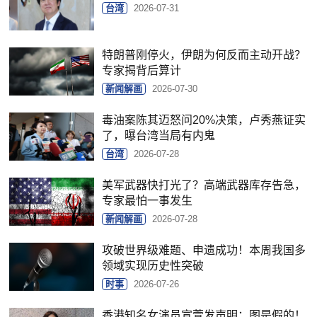
台湾
2026-07-31
特朗普刚停火，伊朗为何反而主动开战？
专家揭背后算计
新闻解画
2026-07-30
毒油案陈其迈怒问20%决策，卢秀燕证实
了，曝台湾当局有内鬼
台湾
2026-07-28
美军武器快打光了？高端武器库存告急，
专家最怕一事发生
新闻解画
2026-07-28
攻破世界级难题、申遗成功！本周我国多
领域实现历史性突破
时事
2026-07-26
香港知名女演员宣萱发声明：图是假的！