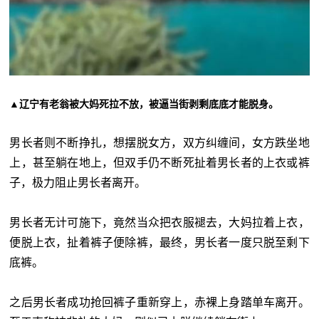
▲辽宁有老翁被大妈死拉不放，被逼当街剥剩底底才能脱身。
男长者则不断挣扎，想摆脱女方，双方纠缠间，女方跌坐地
上，甚至躺在地上，但双手仍不断死扯着男长者的上衣或裤
子，极力阻止男长者离开。
男长者无计可施下，竟然当众把衣服褪去，大妈拉着上衣，
便脱上衣，扯着裤子便除裤，最终，男长者一度只脱至剩下
底裤。
之后男长者成功抢回裤子重新穿上，赤裸上身踏单车离开。