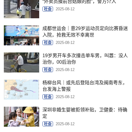
“外卖员摸前台姑娘的脸”，警方介入
社会
2025-08-12
成都世运会｜意29岁运动员定向比赛昏迷
入院，抢救无效不幸离世
社会
2025-08-12
19岁男开车多次撞击单车男，叫嚣：没人
治你，00后治你
社会
2025-08-12
杨柳台风｜或先后登陆台湾及闽南粤东，
台发海上警报
社会
2025-08-12
深圳非婚生婴被拒领补贴，卫健委：待确
定
社会
2025-08-12