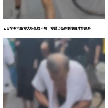
▲辽宁有老翁被大妈死拉不放，被逼当街剥剩底底才能脱身。