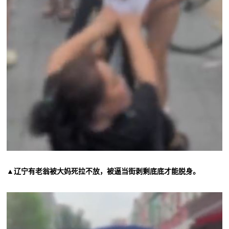
▲辽宁有老翁被大妈死拉不放，被逼当街剥剩底底才能脱身。