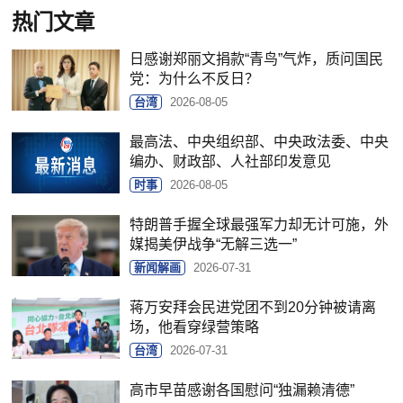
热门文章
日感谢郑丽文捐款“青鸟”气炸，质问国民
党：为什么不反日？
台湾
2026-08-05
最高法、中央组织部、中央政法委、中央
编办、财政部、人社部印发意见
时事
2026-08-05
特朗普手握全球最强军力却无计可施，外
媒揭美伊战争“无解三选一”
新闻解画
2026-07-31
蒋万安拜会民进党团不到20分钟被请离
场，他看穿绿营策略
台湾
2026-07-31
高市早苗感谢各国慰问“独漏赖清德”