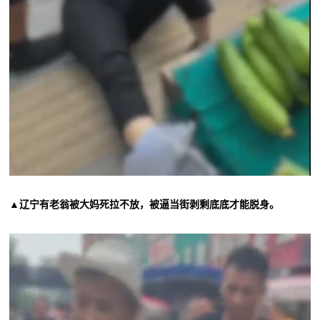
▲辽宁有老翁被大妈死拉不放，被逼当街剥剩底底才能脱身。