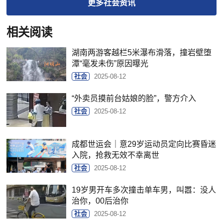
更多
社会
资讯
相关阅读
湖南两游客越栏5米瀑布滑落，撞岩壁堕
潭“毫发未伤”原因曝光
社会
2025-08-12
“外卖员摸前台姑娘的脸”，警方介入
社会
2025-08-12
成都世运会｜意29岁运动员定向比赛昏迷
入院，抢救无效不幸离世
社会
2025-08-12
19岁男开车多次撞击单车男，叫嚣：没人
治你，00后治你
社会
2025-08-12