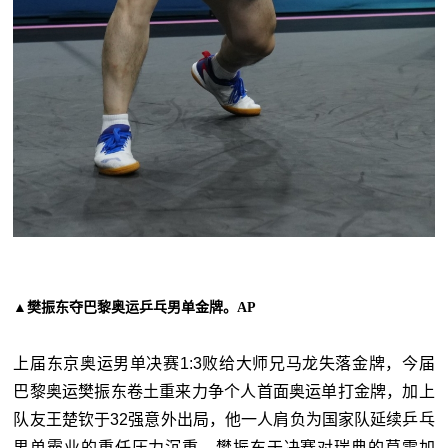
▲樊振东夺巴黎奥运乒乓男单金牌。AP
上届东京奥运男单决赛1:3败给大师兄马龙失落金牌，今届
巴黎奥运樊振东卷土重来力争个人首面奥运单打金牌，加上
队友王楚钦于32强意外出局，他一人肩负为国家队延续乒乓
男单霸业的重任压力沉重。樊振东于决赛对瑞典的莫雷加