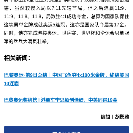
德，虽然较慢入局以7:11先输首局，但之后连赢11:9、
11:9、11:8、11:8，局数胜4:1成功夺金，总算为国家队保住
这块男单金牌成就奥运5连冠，这亦是国家队今届第17金。
同时，他亦完成包揽奥运、世乒赛、世界杯和全运会男单冠
军的乒乓大满贯壮举。
相关新闻：
巴黎奥运·第9日总结｜中国飞鱼夺4x100米金牌，终结美国
10连霸
巴黎奥运奖牌榜 | 港单车李思颖创佳绩，中美同得19金
编辑︱胡影雅