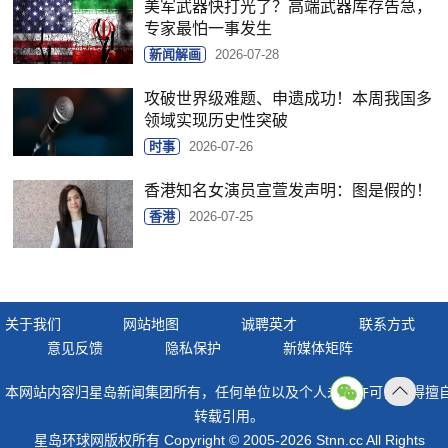
美军武器快打光了？高端武器库存告急，
专家最怕一事发生
新闻解画
2026-07-28
攻破世界级难题、申遗成功！本周我国多
领域实现历史性突破
时事
2026-07-26
香港知名女演员宣萱发声明：图是假的！
香港
2026-07-25
关于我们
网站地图
诚聘英才
联系方式
意见反馈
隐私保护
新媒体矩阵
本网站内容归星岛新闻集团所有，任何单位以及个人未经许可，不得擅
返回
转载引用。
顶部
星岛环球网版权所有 Copyright © 2005-2026 Stnn.cc All Rights