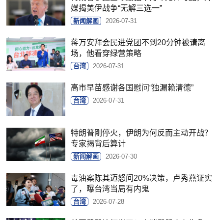
媒揭美伊战争“无解三选一”
新闻解画
2026-07-31
蒋万安拜会民进党团不到20分钟被请离
场，他看穿绿营策略
台湾
2026-07-31
高市早苗感谢各国慰问“独漏赖清德”
台湾
2026-07-31
特朗普刚停火，伊朗为何反而主动开战？
专家揭背后算计
新闻解画
2026-07-30
毒油案陈其迈怒问20%决策，卢秀燕证实
了，曝台湾当局有内鬼
台湾
2026-07-28