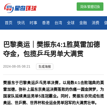
简体/繁體切換
首页
快讯
时事
香港
台湾
全球
金融
消费
巴黎奥运｜樊振东4:1胜莫雷加德
夺金，包揽乒乓男单大满贯
2024-08-05 08:21
生成海报
樊振东于巴黎奥运乒乓男单决赛，以局数4:1击败瑞典的莫
雷加德，弥补上届东京奥运决赛落败的伤痛一圆金牌梦，为
国家队延续奥运男单5连冠霸业。同时，樊振东亦完成包揽
奥运、世乒赛、世界杯和全运会男单冠军的大满贯壮举。