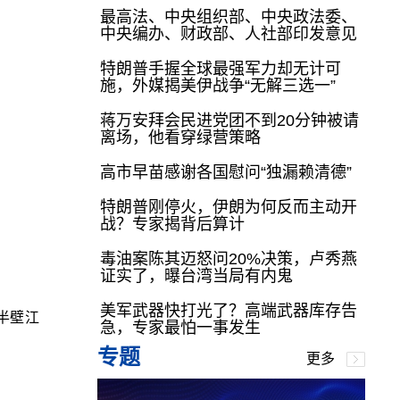
最高法、中央组织部、中央政法委、
中央编办、财政部、人社部印发意见
特朗普手握全球最强军力却无计可
施，外媒揭美伊战争“无解三选一”
蒋万安拜会民进党团不到20分钟被请
离场，他看穿绿营策略
高市早苗感谢各国慰问“独漏赖清德”
特朗普刚停火，伊朗为何反而主动开
战？专家揭背后算计
毒油案陈其迈怒问20%决策，卢秀燕
证实了，曝台湾当局有内鬼
美军武器快打光了？高端武器库存告
的半壁江
急，专家最怕一事发生
专题
更多