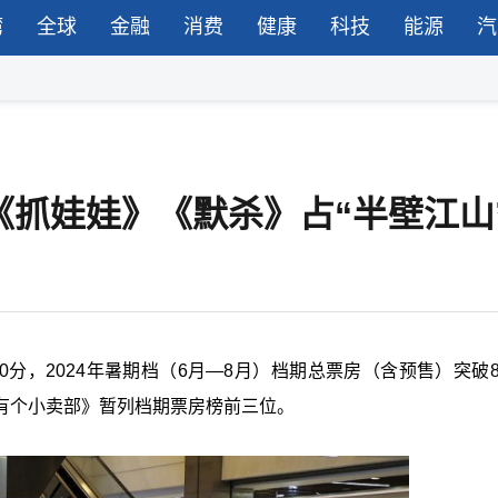
湾
全球
金融
消费
健康
科技
能源
汽
《抓娃娃》《默杀》占“半壁江山
0分，2024年暑期档（6月—8月）档期总票房（含预售）突破8
有个小卖部》暂列档期票房榜前三位。