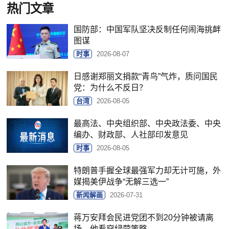
热门文章
国防部：中国军队坚决反制任何闹海挑衅
图谋
时事
2026-08-07
日感谢郑丽文捐款“青鸟”气炸，质问国民
党：为什么不反日？
台湾
2026-08-05
最高法、中央组织部、中央政法委、中央
编办、财政部、人社部印发意见
时事
2026-08-05
特朗普手握全球最强军力却无计可施，外
媒揭美伊战争“无解三选一”
新闻解画
2026-07-31
蒋万安拜会民进党团不到20分钟被请离
场，他看穿绿营策略