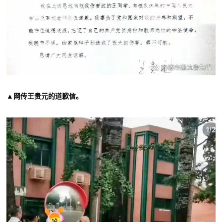
▲网传王贵元的道歉信。