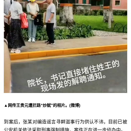
▲网传王贵元遭拦路“炒鱿”的相片。(微博)
到案后，张某对编造谣言寻衅滋事行为供认不讳，目前已被
公安机关依法采取刑事强制措施，案件正在进一步侦办中。