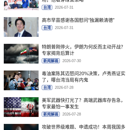
台湾
2026-07-31
高市早苗感谢各国慰问“独漏赖清德”
台湾
2026-07-31
特朗普刚停火，伊朗为何反而主动开战？
专家揭背后算计
新闻解画
2026-07-30
毒油案陈其迈怒问20%决策，卢秀燕证实
了，曝台湾当局有内鬼
台湾
2026-07-28
美军武器快打光了？高端武器库存告急，
专家最怕一事发生
新闻解画
2026-07-28
攻破世界级难题、申遗成功！本周我国多