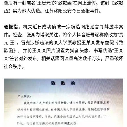
随后有一封署名“王贵元”的“致歉函”在网上流传。该封《致歉
函》实为他人伪造。江苏沭阳公安今日通报事件。
通报指，机关近日成功侦破一宗编造网络谣言寻衅滋事案
件。经查，张某为博取关注，将个人抖音账号昵称修改为“贵
元-王”，冒充涉嫌违法的某大学原教授王某某发布虚假《致
歉函》，并将王某某照片设置为抖音头像、书写伪造“王某
某”签名对外发布，相关话题阅读量高达数千万次，严重破坏
社会秩序。