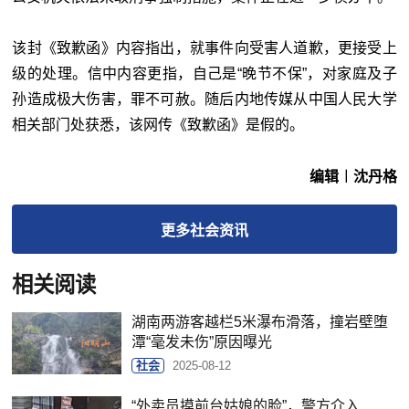
该封《致歉函》内容指出，就事件向受害人道歉，更接受上
级的处理。信中内容更指，自己是“晚节不保”，对家庭及子
孙造成极大伤害，罪不可赦。随后内地传媒从中国人民大学
相关部门处获悉，该网传《致歉函》是假的。
编辑︱沈丹格
更多
社会
资讯
相关阅读
湖南两游客越栏5米瀑布滑落，撞岩壁堕
潭“毫发未伤”原因曝光
社会
2025-08-12
“外卖员摸前台姑娘的脸”，警方介入