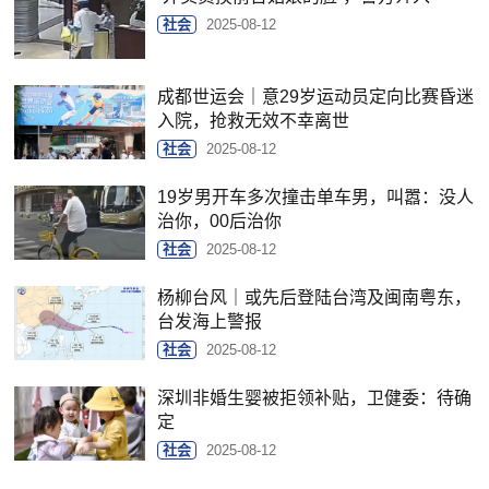
社会
2025-08-12
成都世运会｜意29岁运动员定向比赛昏迷
入院，抢救无效不幸离世
社会
2025-08-12
19岁男开车多次撞击单车男，叫嚣：没人
治你，00后治你
社会
2025-08-12
杨柳台风｜或先后登陆台湾及闽南粤东，
台发海上警报
社会
2025-08-12
深圳非婚生婴被拒领补贴，卫健委：待确
定
社会
2025-08-12