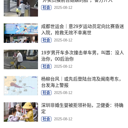
“外卖员摸前台姑娘的脸”，警方介入
社会
2025-08-12
成都世运会｜意29岁运动员定向比赛昏迷
入院，抢救无效不幸离世
社会
2025-08-12
19岁男开车多次撞击单车男，叫嚣：没人
治你，00后治你
社会
2025-08-12
杨柳台风｜或先后登陆台湾及闽南粤东，
台发海上警报
社会
2025-08-12
深圳非婚生婴被拒领补贴，卫健委：待确
定
社会
2025-08-12