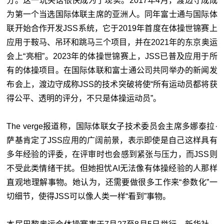
分。这一玩笑话很快成为了现实。2017年4月，渡边守成成
为第一个当选国际体联主席的亚洲人。同年富士通与国际体
联开始合作开发JSS系统，它于2019年首度在体操世锦赛上
应用于鞍马、吊环和跳马三个项目，并在2021年的东京奥运
会上“亮相”。2023年的体操世锦赛上，JSS已普及应用于所
有的体操项目。在国际体联和富士通公司共同举办的新闻发
布会上，渡边守成称JSS的技术突破将使“所有运动员都将获
得公平、透明的评分，不只是体操运动员”。
The verge报道称，国际体联女子技术委员会主席多娜泰拉·
萨基肯定了JSS应用的广阔前景，表示即使是自己这样具有
多年经验的评委，在评审时也会感到紧张与压力，而JSS则
不受此类情绪干扰。但她担忧AI无法像有体操经验的人那样
直观地理解事物。她认为，还需要做很多工作来“参数化”一
切细节，使得JSS可以像人类一样“看到”事物。