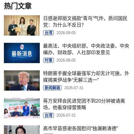
热门文章
日感谢郑丽文捐款“青鸟”气炸，质问国民
党：为什么不反日？
台湾
2026-08-05
最高法、中央组织部、中央政法委、中央
编办、财政部、人社部印发意见
时事
2026-08-05
特朗普手握全球最强军力却无计可施，外
媒揭美伊战争“无解三选一”
新闻解画
2026-07-31
蒋万安拜会民进党团不到20分钟被请离
场，他看穿绿营策略
台湾
2026-07-31
高市早苗感谢各国慰问“独漏赖清德”