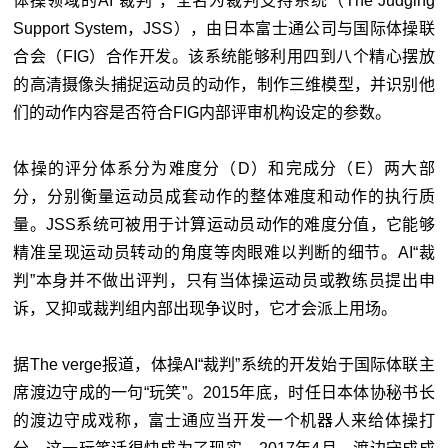
体操领域的AI“裁判”，全名为裁判支持系统（The Judging
Support System，JSS），由日本富士通公司与国际体操联
合会（FIG）合作开发。该系统能够利用四到八个精心摆放
的高清摄像头捕捉运动员的动作，制作三维模型，并识别他
们的动作内容是否符合FIG内部评审机构设定的参数。
体操的评分体系分为难度分（D）和完成分（E）两大部
分，分别衡量运动员成套动作的整体难度和动作的执行质
量。JSS系统可被用于计算运动员动作的难度分值，它能够
精准呈现运动员转动的角度等肉眼难以判断的细节。AI“裁
判”本身并不做出评判，只有当体操运动员或教练员提出申
诉，又抑或裁判组内部出现争议时，它才会派上用场。
据The verge报道，体操AI“裁判”系统的开发始于国际体联主
席渡边守成的一句“玩笑”。2015年底，时任日本体协秘书长
的渡边守成戏称，富士通应当开发一个机器人来给体操打