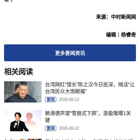
来源：中时新闻网
编辑︱杨睿奇
更多
要闻
资讯
相关阅读
台湾网红“馆长”陈之汉今日抵深，喊话“让
台湾民众大饱眼福”
要闻
2025-08-12
赖清德声望“雪崩式下跌”，游盈隆曝1关
键
要闻
2025-08-12