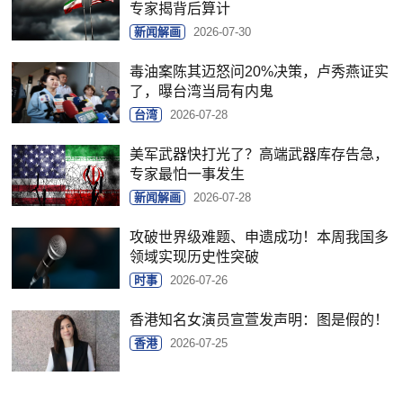
专家揭背后算计
新闻解画
2026-07-30
毒油案陈其迈怒问20%决策，卢秀燕证实
了，曝台湾当局有内鬼
台湾
2026-07-28
美军武器快打光了？高端武器库存告急，
专家最怕一事发生
新闻解画
2026-07-28
攻破世界级难题、申遗成功！本周我国多
领域实现历史性突破
时事
2026-07-26
香港知名女演员宣萱发声明：图是假的！
香港
2026-07-25