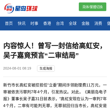
简体/繁體切換
首页
快讯
时事
香港
台湾
全球
金融
消费
内容惊人！曾写一封信给高虹安，
吴子嘉竟预言“二审结局”
2024-08-01 08:19
生成海报
新竹市长高虹安被控担任“立委”期间诈领助理费11万元，一
审被依贪污罪判7年4个月，引发热议。对此，《美丽岛电子
报》董事长吴子嘉31日就表示，“高虹安现在认为一审判7年
4个月，二审有可能判无罪，无罪就回归当市长，高虹安是