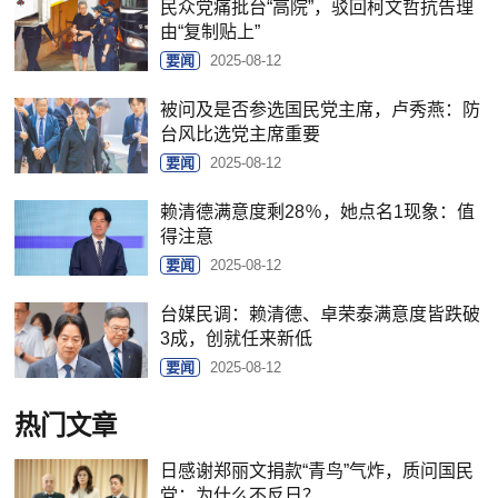
民众党痛批台“高院”，驳回柯文哲抗告理
由“复制贴上”
要闻
2025-08-12
被问及是否参选国民党主席，卢秀燕：防
台风比选党主席重要
要闻
2025-08-12
赖清德满意度剩28％，她点名1现象：值
得注意
要闻
2025-08-12
台媒民调：赖清德、卓荣泰满意度皆跌破
3成，创就任来新低
要闻
2025-08-12
热门文章
日感谢郑丽文捐款“青鸟”气炸，质问国民
党：为什么不反日？