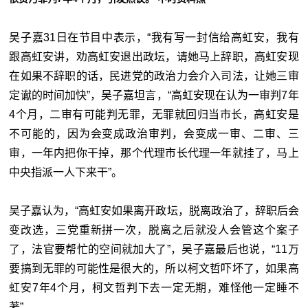
吴子嘉31日在节目中表示，“我有写一封信给高虹安，我有
跟高虹安讲，劝高虹安退出政坛，请她马上辞职，高虹安现
在如果不辞职的话，民进党的政治力会介入司法，让她三审
定谳的时间加快”，吴子嘉坦言，“高虹安现在认为一审判7年
4个月，二审有可能判无罪，无罪就回归当市长，高虹安是
不可能的，因为会变成政治审判，会变成一审、二审、三
审，一年内把你干掉，那个代理市长代理一年就挂了，马上
中央指派一人下来干”。
吴子嘉认为，“高虹安如果离开政坛，脱离政治了，辞职后会
变改选，三党重新拼一次，脱离之后就没人会管这个案子
了，法官要帮忙的空间就加大了”，吴子嘉最后也说，“11万
要搞到无罪的可能性是很大的，所以柯文哲吓坏了，如果高
虹安7年4个月，柯文哲判下去一定无期，难怪他一定睡不
著”。