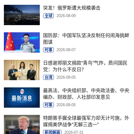
突发！俄罗斯遭大规模袭击
全球
2026-08-09
国防部：中国军队坚决反制任何闹海挑衅
图谋
时事
2026-08-07
日感谢郑丽文捐款“青鸟”气炸，质问国民
党：为什么不反日？
台湾
2026-08-05
最高法、中央组织部、中央政法委、中央
编办、财政部、人社部印发意见
时事
2026-08-05
特朗普手握全球最强军力却无计可施，外
媒揭美伊战争“无解三选一”
新闻解画
2026-07-31