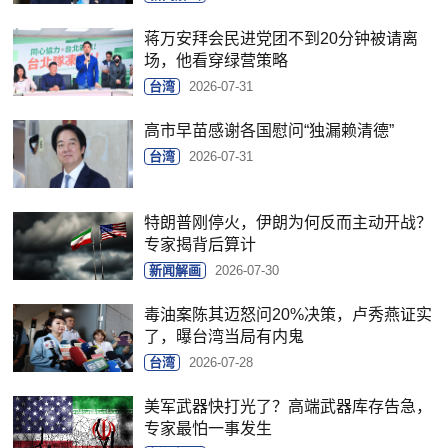
蒋万安拜会民进党团不到20分钟被请离
场，他看穿绿营策略
台湾
2026-07-31
高市早苗感谢各国慰问“独漏赖清德”
台湾
2026-07-31
特朗普刚停火，伊朗为何反而主动开战？
专家揭背后算计
新闻解画
2026-07-30
毒油案陈其迈怒问20%决策，卢秀燕证实
了，曝台湾当局有内鬼
台湾
2026-07-28
美军武器快打光了？高端武器库存告急，
专家最怕一事发生