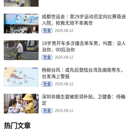
成都世运会｜意29岁运动员定向比赛昏迷
入院，抢救无效不幸离世
社会
2025-08-12
19岁男开车多次撞击单车男，叫嚣：没人
治你，00后治你
社会
2025-08-12
杨柳台风｜或先后登陆台湾及闽南粤东，
台发海上警报
社会
2025-08-12
深圳非婚生婴被拒领补贴，卫健委：待确
定
社会
2025-08-12
热门文章