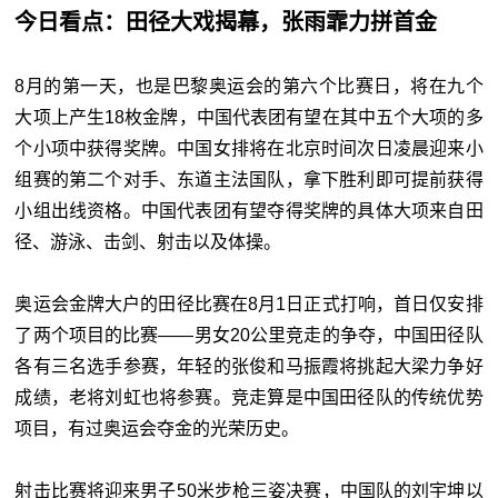
今日看点：田径大戏揭幕，张雨霏力拼首金
8月的第一天，也是巴黎奥运会的第六个比赛日，将在九个
大项上产生18枚金牌，中国代表团有望在其中五个大项的多
个小项中获得奖牌。中国女排将在北京时间次日凌晨迎来小
组赛的第二个对手、东道主法国队，拿下胜利即可提前获得
小组出线资格。中国代表团有望夺得奖牌的具体大项来自田
径、游泳、击剑、射击以及体操。
奥运会金牌大户的田径比赛在8月1日正式打响，首日仅安排
了两个项目的比赛——男女20公里竞走的争夺，中国田径队
各有三名选手参赛，年轻的张俊和马振霞将挑起大梁力争好
成绩，老将刘虹也将参赛。竞走算是中国田径队的传统优势
项目，有过奥运会夺金的光荣历史。
射击比赛将迎来男子50米步枪三姿决赛，中国队的刘宇坤以