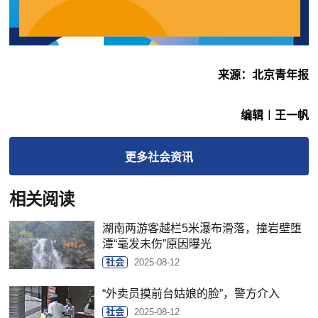
来源：北京青年报
编辑︱王一帆
更多
社会
资讯
相关阅读
湖南两游客越栏5米瀑布滑落，撞岩壁堕
潭“毫发未伤”原因曝光
社会
2025-08-12
“外卖员摸前台姑娘的脸”，警方介入
社会
2025-08-12