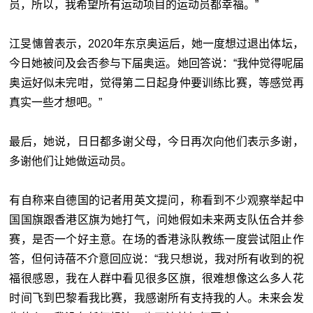
员，所以，我希望所有运动项目的运动员都幸福。”
江旻憓曾表示，2020年东京奥运后，她一度想过退出体坛，
今日她被问及会否参与下届奥运。她回答说：“我仲觉得呢届
奥运好似未完咁，觉得第二日起身仲要训练比赛，等感觉再
真实一些才想吧。”
最后，她说，日日都多谢父母，今日再次向他们表示多谢，
多谢他们让她做运动员。
有自称来自德国的记者用英文提问，称看到不少观察举起中
国国旗跟香港区旗为她打气，问她假如未来两支队伍合并参
赛，是否一个好主意。在场的香港泳队教练一度尝试阻止作
答，但何诗蓓不介意回应说：“我只想说，我对所有收到的祝
福很感恩，我在人群中看见很多区旗，很难想像这么多人花
时间飞到巴黎看我比赛，我感谢所有支持我的人。未来会发