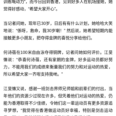
训练嘅动力”，而今日回到香港，见到好多人在机场接她，她
觉得好感动，“希望大家开心”。
当记者问她，现年已30岁，日后有有什么计划，她哈哈大笑
地说：“係呀，救命，我30岁喇！” 然后说，她希望短期内能
接触更多小朋友，把夺得金牌的喜悦分享给他们。
何诗蓓在100米自由泳夺得铜牌，记者问她如何评价。江旻
憓说：“恭喜何诗蓓，还有家朗的金牌，好多运动员都好努
力，不能用我们的成绩来衡量我们的努力和对运动的热爱，
所以希望大家一齐咁支持我哋。”
江旻憓又说，感谢一班剑击界师兄师姐和前辈们的付出，当
年他们的资源少过现在许多，但凭着他们对运动的热爱，仍
能为香港取得不少佳绩，令她们这一辈运动员有更多资源追
寻梦想，“我觉得在香港做运动员好幸福，特别是剑击运动