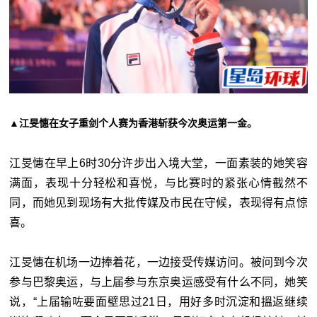
▲江旻憓在女子重剑个人赛为香港斩获今次奥运第一金。
江旻憓在早上6时30分许步出入境大堂，一面素装的她笑容
满面，表现十分轻松和喜悦，与比赛时的紧张心情截然不
同，而她见到现场有大批传媒及市民在守候，表现得有点惊
喜。
江旻憓在机场一边捧着花，一边接受传媒访问。被问到今次
参与巴黎奥运，与上届参与东京奥运感受有什么不同，她笑
说，“上届输咗要面壁思过21日，用好多时沉淀和搵返继续