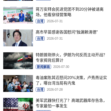
蒋万安拜会民进党团不到20分钟被请离
场，他看穿绿营策略
台湾
2026-07-31
高市早苗感谢各国慰问“独漏赖清德”
台湾
2026-07-31
特朗普刚停火，伊朗为何反而主动开战？
专家揭背后算计
新闻解画
2026-07-30
毒油案陈其迈怒问20%决策，卢秀燕证实
了，曝台湾当局有内鬼
台湾
2026-07-28
美军武器快打光了？高端武器库存告急，
专家最怕一事发生