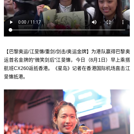
【巴黎奥运/江旻憓/重剑/剑击/奥运金牌】为港队赢得巴黎奥
运首名金牌的“微笑剑后”江旻憓，今日（8月1日）早上乘搭
航班CX260返抵香港。《星岛》记者在香港国际机场直击江
旻憓抵港。