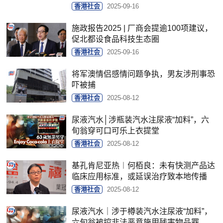
香港社会
2025-09-16
施政报告2025 | 厂商会提逾100项建议，
促北都设食品科技生态圈
香港社会
2025-09-16
将军澳情侣感情问题争执，男友涉刑事恐
吓被捕
香港社会
2025-08-12
尿液汽水│涉瓶装汽水注尿液“加料”，六
旬翁穿可口可乐上衣提堂
香港社会
2025-08-12
基孔肯尼亚热︱何栢良：未有快测产品达
临床应用标准，或延误治疗致本地传播
香港社会
2025-08-12
尿液汽水｜涉于樽装汽水注尿液“加料”，
六旬翁被控非法恶意施用残害物品罪