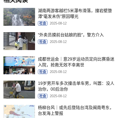
相关阅读
湖南两游客越栏5米瀑布滑落，撞岩壁堕
潭“毫发未伤”原因曝光
社会
2025-08-12
“外卖员摸前台姑娘的脸”，警方介入
社会
2025-08-12
成都世运会｜意29岁运动员定向比赛昏迷
入院，抢救无效不幸离世
社会
2025-08-12
19岁男开车多次撞击单车男，叫嚣：没人
治你，00后治你
社会
2025-08-12
杨柳台风｜或先后登陆台湾及闽南粤东，
台发海上警报