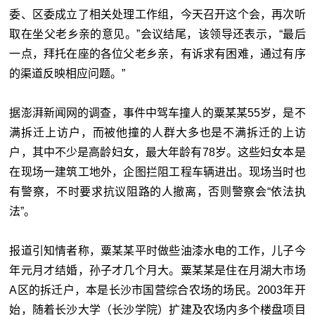
委、区委成立了相关处理工作组，今天召开这个会，再次听
取在坐父老乡亲的意见。”会议结尾，该领导还表示，“最后
一点，拜托在座的各位父老乡亲，有诉求有困难，通过有序
的渠道反映相应问题。”
据澎湃新闻网的调查，事件中驾车撞人的粟某某55岁，是不
满拆迁上访户，而被他撞的人群大多也是不满拆迁的上访
户，其中不少是高龄妇女，最大年龄有78岁。这些妇女本是
在现场一建筑工地外，企图拦阻工程车辆进出。现场当时也
有警察，不时要求抗议阻路的人撤离，否则警察会“依法执
法”。
报道引知情者称，粟某某平时做些油漆水电的工作，儿子今
年元月才结婚，孙子才几个月大。粟某某是住在月湖大市场
A区的拆迁户，本是长沙市国营综合农场的场民。2003年开
始，随着长沙大学（长沙学院）扩建及农场内多个楼盘项目