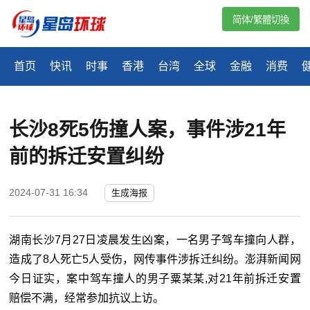
简体/繁體切換
首页
快讯
时事
香港
台湾
全球
金融
消费
长沙8死5伤撞人案，事件涉21年
前的拆迁安置纠纷
2024-07-31 16:34
生成海报
湖南长沙7月27日凌晨发生凶案，一名男子驾车撞向人群，
造成了8人死亡5人受伤，网传事件涉拆迁纠纷。澎湃新闻网
今日证实，案中驾车撞人的男子粟某某,对21年前拆迁安置
赔偿不满，经常参加抗议上访。