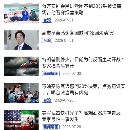
蒋万安拜会民进党团不到20分钟被请离
场，他看穿绿营策略
台湾
2026-07-31
高市早苗感谢各国慰问“独漏赖清德”
台湾
2026-07-31
特朗普刚停火，伊朗为何反而主动开战？
专家揭背后算计
新闻解画
2026-07-30
毒油案陈其迈怒问20%决策，卢秀燕证实
了，曝台湾当局有内鬼
台湾
2026-07-28
美军武器快打光了？高端武器库存告急，
专家最怕一事发生
新闻解画
2026-07-28