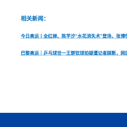
相关新闻：
今日奥运丨全红婵、陈芋汐“水花消失术”登场，张博
巴黎奥运｜乒乓球世一王楚钦球拍疑遭记者踩断，网