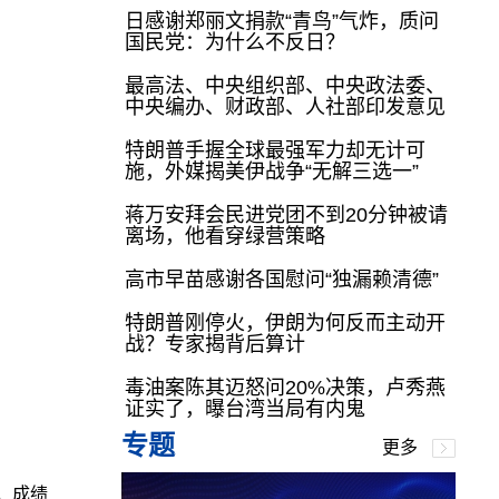
日感谢郑丽文捐款“青鸟”气炸，质问
国民党：为什么不反日？
最高法、中央组织部、中央政法委、
中央编办、财政部、人社部印发意见
特朗普手握全球最强军力却无计可
施，外媒揭美伊战争“无解三选一”
蒋万安拜会民进党团不到20分钟被请
离场，他看穿绿营策略
高市早苗感谢各国慰问“独漏赖清德”
特朗普刚停火，伊朗为何反而主动开
战？专家揭背后算计
毒油案陈其迈怒问20%决策，卢秀燕
证实了，曝台湾当局有内鬼
专题
更多
，成绩