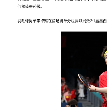
仍然值得骄傲。
羽毛球男单李卓耀在首场男单分组赛以局数2:1赢墨