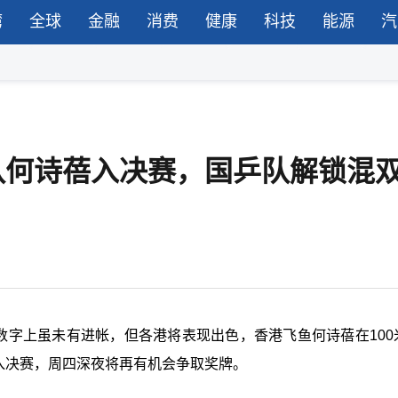
湾
全球
金融
消费
健康
科技
能源
汽
队何诗蓓入决赛，国乒队解锁混
数字上虽未有进帐，但各港将表现出色，香港飞鱼何诗蓓在100
1入决赛，周四深夜将再有机会争取奖牌。