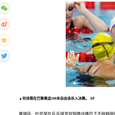
▲何诗蓓在巴黎奥运100米自由泳杀入决赛。 AP
黄镇廷、杜凯琹在乒乓球混双铜牌战搏尽下不敌韩国