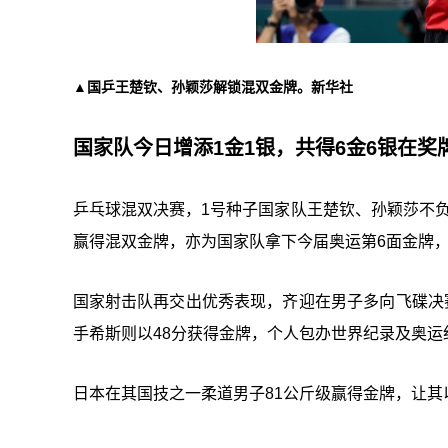
▲国乒王楚钦、孙颖莎解锁混双金牌。新华社
国家队今日增添1金1银，共得6金6银在奖
乒乓球混双决赛，1号种子国家队王楚钦、孙颖莎不负
赢得混双金牌，亦为国家队拿下今届奥运第6面金牌
国家射击队再交出优秀表现，齐迎在男子多向飞碟决
手希斯则以48分获得金牌，个人包办世界纪录及奥运
日本在其国技之一柔道男子81公斤级赢得金牌，让其