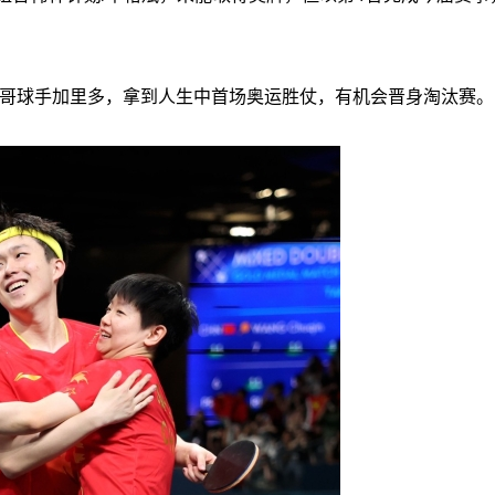
西哥球手加里多，拿到人生中首场奥运胜仗，有机会晋身淘汰赛。