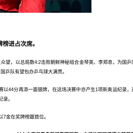
牌榜进占次席。
众望，以总局数4:2击败朝鲜神秘组合金琴英、李郑息，为国乒
，国乒队有望包办乒乓球大满贯。
赛以44分再添一面银牌，在这场决赛中亦产生1项新奥运纪录，
纪录。
以7金在奖牌榜踞首位。