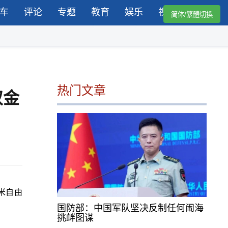
车
评论
专题
教育
娱乐
视频
简体/繁體切換
热门文章
双金
米自由
国防部：中国军队坚决反制任何闹海
挑衅图谋