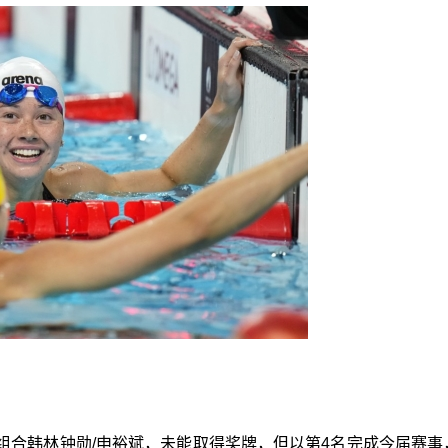
组合韩林钟勋/申裕斌，未能取得奖牌，但以第4名完成今届赛事