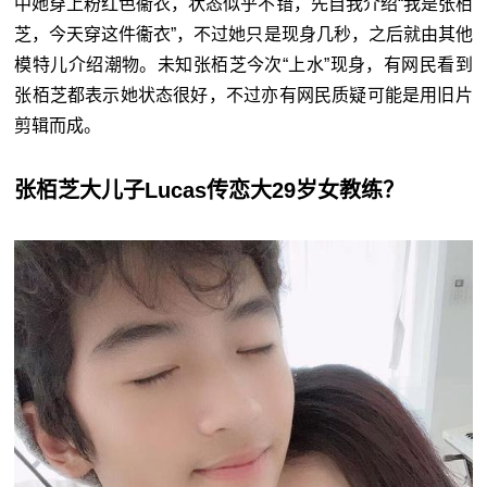
中她穿上粉红色衞衣，状态似乎不错，先自我介绍“我是张栢
芝，今天穿这件衞衣”，不过她只是现身几秒，之后就由其他
模特儿介绍潮物。未知张栢芝今次“上水”现身，有网民看到
张栢芝都表示她状态很好，不过亦有网民质疑可能是用旧片
剪辑而成。
张栢芝大儿子Lucas传恋大29岁女教练？