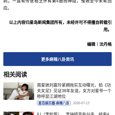
妈。一直有传张栢芝怀有第4胎而神隐，惟她至今未有回
应。
以上内容归星岛新闻集团所有，未经许可不得擅自转载引
用。
编辑︱沈丹格
更多
麻辣八卦
资讯
相关阅读
周星驰刘嘉玲紧拥拖实互动曝光，拍《功
夫女足》见证38年友谊，女方对星爷一个
称呼显江湖地位
星岛娱乐圈-麻辣八卦
2026-07-13
IU（李知恩）、李钟硕宣布分手，结束4