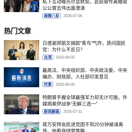
私下互动曝光尽显默契，此前曾传离婚需
公公曾志伟出面澄清
麻辣八卦
2026-07-06
热门文章
日感谢郑丽文捐款“青鸟”气炸，质问国民
党：为什么不反日？
台湾
2026-08-05
最高法、中央组织部、中央政法委、中央
编办、财政部、人社部印发意见
时事
2026-08-05
特朗普手握全球最强军力却无计可施，外
媒揭美伊战争“无解三选一”
新闻解画
2026-07-31
蒋万安拜会民进党团不到20分钟被请离
场，他看穿绿营策略