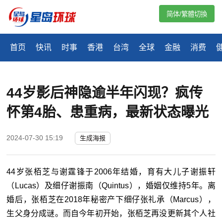
简体/繁體切換
首页
快讯
时事
香港
台湾
全球
金融
消费
44岁影后神隐逾半年闪现？疯传
怀第4胎、患重病，最新状态曝光
2024-07-30 15:19
生成海报
44岁张栢芝与谢霆锋于2006年结婚，育有大儿子谢振轩
（Lucas）及细仔谢振南（Quintus），婚姻仅维持5年。离
婚后，张栢芝在2018年秘密产下细仔张礼承（Marcus），
生父身分成谜。而自今年初开始，张栢芝再没更新其个人社