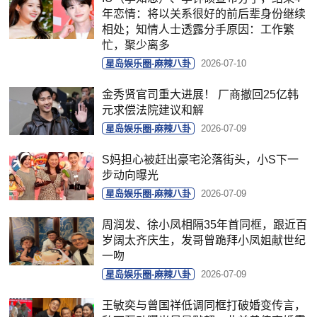
年恋情：将以关系很好的前后辈身份继续
相处；知情人士透露分手原因：工作繁
忙，聚少离多
星岛娱乐圈-麻辣八卦
2026-07-10
金秀贤官司重大进展！ 厂商撤回25亿韩
元求偿法院建议和解
星岛娱乐圈-麻辣八卦
2026-07-09
S妈担心被赶出豪宅沦落街头，小S下一
步动向曝光
星岛娱乐圈-麻辣八卦
2026-07-09
周润发、徐小凤相隔35年首同框，跟近百
岁阔太齐庆生，发哥曾跪拜小凤姐献世纪
一吻
星岛娱乐圈-麻辣八卦
2026-07-09
王敏奕与曾国祥低调同框打破婚变传言，