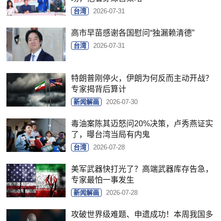
台湾
2026-07-31
高市早苗感谢各国慰问“独漏赖清德”
台湾
2026-07-31
特朗普刚停火，伊朗为何反而主动开战？
专家揭背后算计
新闻解画
2026-07-30
毒油案陈其迈怒问20%决策，卢秀燕证实
了，曝台湾当局有内鬼
台湾
2026-07-28
美军武器快打光了？高端武器库存告急，
专家最怕一事发生
新闻解画
2026-07-28
攻破世界级难题、申遗成功！本周我国多