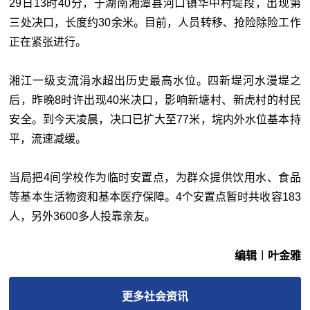
29日13时40分，于湖南湘潭县河口镇华中村堤段，出现第
三处决口，长度约30余米。目前，人员转移、抢险除险工作
正在紧张进行。
湘江一级支流涓水超出历史最高水位。四新堤河水漫堤之
后，昨晚8时许出现40米决口，影响新塘村、新虎村的村民
安全。到今天凌晨，决口已扩大至77米，垸内外水位基本持
平，流速减缓。
当局把4间学校作为临时安置点，为群众提供饮用水、食品
等基本生活物资和基本医疗保障。4个安置点暂时共收容183
人，另外3600多人投靠亲友。
编辑︱叶金雅
更多
社会
资讯