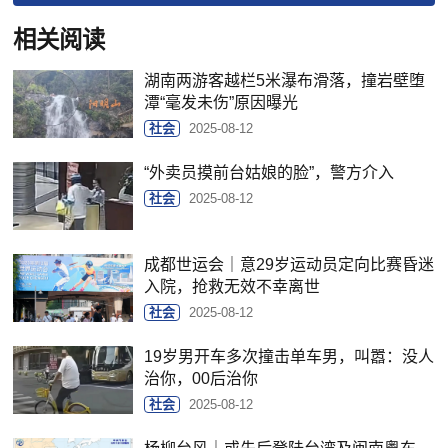
相关阅读
湖南两游客越栏5米瀑布滑落，撞岩壁堕
潭“毫发未伤”原因曝光
社会
2025-08-12
“外卖员摸前台姑娘的脸”，警方介入
社会
2025-08-12
成都世运会｜意29岁运动员定向比赛昏迷
入院，抢救无效不幸离世
社会
2025-08-12
19岁男开车多次撞击单车男，叫嚣：没人
治你，00后治你
社会
2025-08-12