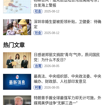
杨柳台风｜或先后登陆台湾及闽南粤东，
台发海上警报
社会
2025-08-12
深圳非婚生婴被拒领补贴，卫健委：待确
定
社会
2025-08-12
热门文章
日感谢郑丽文捐款“青鸟”气炸，质问国民
党：为什么不反日？
台湾
2026-08-05
最高法、中央组织部、中央政法委、中央
编办、财政部、人社部印发意见
时事
2026-08-05
特朗普手握全球最强军力却无计可施，外
媒揭美伊战争“无解三选一”