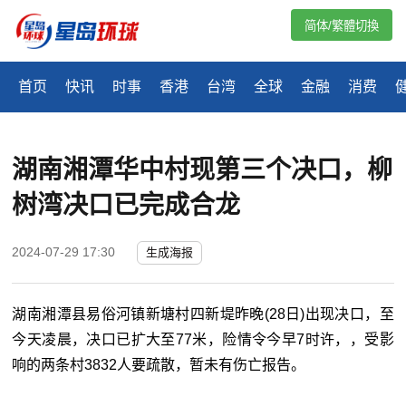
简体/繁體切換
首页
快讯
时事
香港
台湾
全球
金融
消费
湖南湘潭华中村现第三个决口，柳
树湾决口已完成合龙
2024-07-29 17:30
生成海报
湖南湘潭县易俗河镇新塘村四新堤昨晚(28日)出现决口，至
今天凌晨，决口已扩大至77米，险情令今早7时许，，受影
响的两条村3832人要疏散，暂未有伤亡报告。