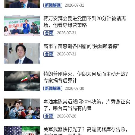
新闻解画
2026-07-31
蒋万安拜会民进党团不到20分钟被请离
场，他看穿绿营策略
台湾
2026-07-31
高市早苗感谢各国慰问“独漏赖清德”
台湾
2026-07-31
特朗普刚停火，伊朗为何反而主动开战？
专家揭背后算计
新闻解画
2026-07-30
毒油案陈其迈怒问20%决策，卢秀燕证实
了，曝台湾当局有内鬼
台湾
2026-07-28
美军武器快打光了？高端武器库存告急，