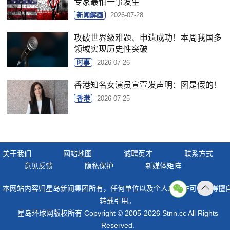
专家最怕一事发生
新闻解画
2026-07-28
攻破世界级难题、申遗成功！本周我国多
领域实现历史性突破
时事
2026-07-26
香港知名女演员宣萱发声明：图是假的！
香港
2026-07-25
关于我们
网站地图
诚聘英才
联系方式
意见反馈
隐私保护
新媒体矩阵
本网站内容归星岛新闻集团所有，任何单位以及个人未经许可，不得擅
返回
转载引用。
顶部
星岛环球网版权所有 Copyright © 2005-2026 Stnn.cc All Rights
Reserved.