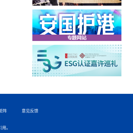
矩阵
意见反馈
引用。
返回顶部