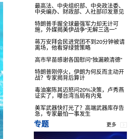
最高法、中央组织部、中央政法委、
中央编办、财政部、人社部印发意见
特朗普手握全球最强军力却无计可
施，外媒揭美伊战争“无解三选一”
蒋万安拜会民进党团不到20分钟被请
离场，他看穿绿营策略
高市早苗感谢各国慰问“独漏赖清德”
特朗普刚停火，伊朗为何反而主动开
战？专家揭背后算计
毒油案陈其迈怒问20%决策，卢秀燕
证实了，曝台湾当局有内鬼
美军武器快打光了？高端武器库存告
急，专家最怕一事发生
专题
更多