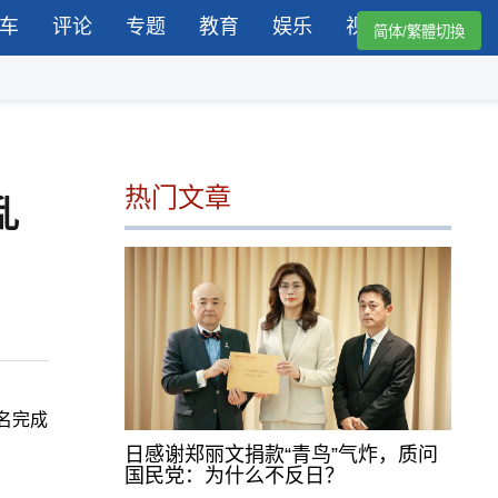
车
评论
专题
教育
娱乐
视频
简体/繁體切換
热门文章
乱
名完成
日感谢郑丽文捐款“青鸟”气炸，质问
国民党：为什么不反日？