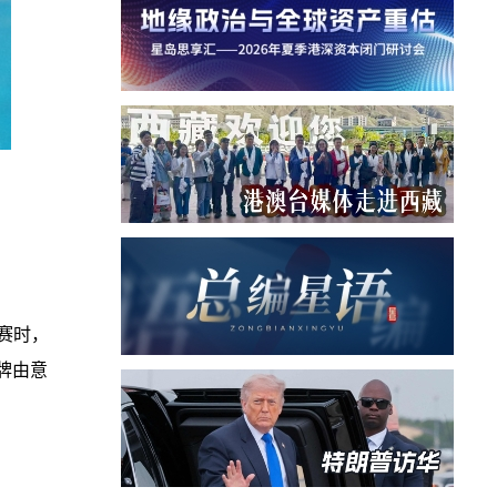
赛时，
牌由意