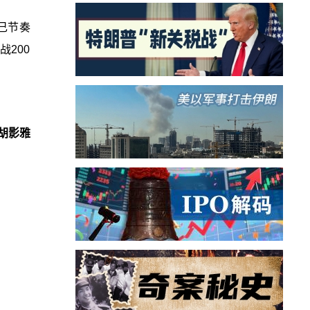
己节奏
200
胡影雅