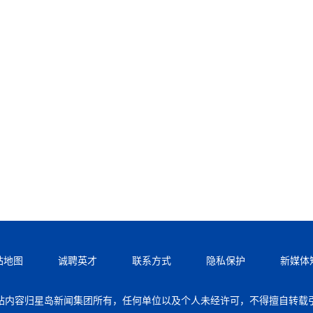
站地图
诚聘英才
联系方式
隐私保护
新媒体
站内容归星岛新闻集团所有，任何单位以及个人未经许可，不得擅自转载