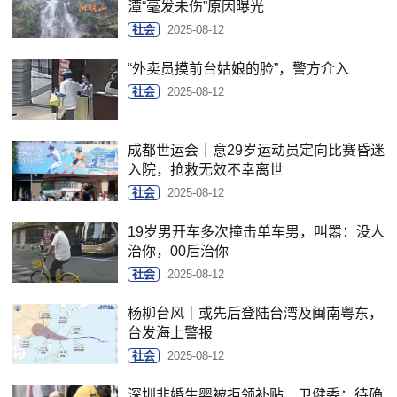
潭“毫发未伤”原因曝光
社会
2025-08-12
“外卖员摸前台姑娘的脸”，警方介入
社会
2025-08-12
成都世运会｜意29岁运动员定向比赛昏迷
入院，抢救无效不幸离世
社会
2025-08-12
19岁男开车多次撞击单车男，叫嚣：没人
治你，00后治你
社会
2025-08-12
杨柳台风｜或先后登陆台湾及闽南粤东，
台发海上警报
社会
2025-08-12
深圳非婚生婴被拒领补贴，卫健委：待确