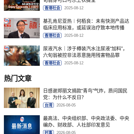
旬翁穿可口可乐上衣提堂
香港社会
2025-08-12
基孔肯尼亚热︱何栢良：未有快测产品达
临床应用标准，或延误治疗致本地传播
香港社会
2025-08-12
尿液汽水｜涉于樽装汽水注尿液“加料”，
六旬翁被控非法恶意施用残害物品罪
香港社会
2025-08-12
热门文章
日感谢郑丽文捐款“青鸟”气炸，质问国民
党：为什么不反日？
台湾
2026-08-05
最高法、中央组织部、中央政法委、中央
编办、财政部、人社部印发意见
时事
2026-08-05