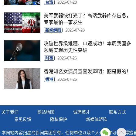
台湾
2026-07-28
美军武器快打光了？高端武器库存告急，
专家最怕一事发生
新闻解画
2026-07-28
攻破世界级难题、申遗成功！本周我国多
领域实现历史性突破
时事
2026-07-26
香港知名女演员宣萱发声明：图是假的！
香港
2026-07-25
关于我们
网站地图
诚聘英才
联系方式
意见反馈
隐私保护
新媒体矩阵
本网站内容归星岛新闻集团所有，任何单位以及个人未经许可，不得擅