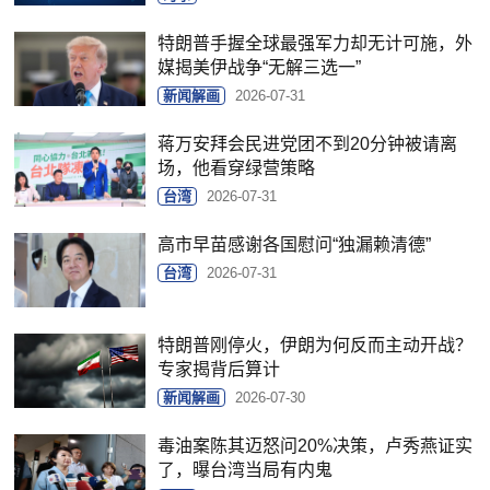
特朗普手握全球最强军力却无计可施，外
媒揭美伊战争“无解三选一”
新闻解画
2026-07-31
蒋万安拜会民进党团不到20分钟被请离
场，他看穿绿营策略
台湾
2026-07-31
高市早苗感谢各国慰问“独漏赖清德”
台湾
2026-07-31
特朗普刚停火，伊朗为何反而主动开战？
专家揭背后算计
新闻解画
2026-07-30
毒油案陈其迈怒问20%决策，卢秀燕证实
了，曝台湾当局有内鬼