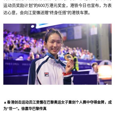
运动员奖励计划”的600万港元奖金，港铁今日也宣布，为表
达心意，会向江旻憓送赠“终身任搭”的港铁车票。
▲香港剑击运动员江旻憓在巴黎奥运女子重剑个人赛中夺得金牌，成
为“世一”。徐嘉华巴黎传真