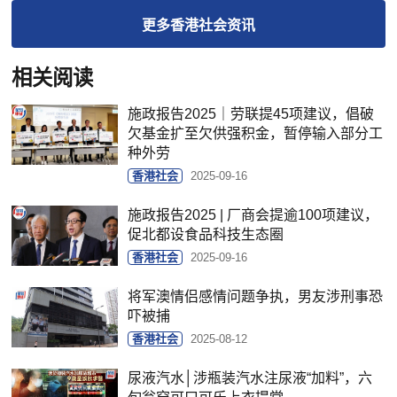
更多
香港社会
资讯
相关阅读
施政报告2025｜劳联提45项建议，倡破
欠基金扩至欠供强积金，暂停输入部分工
种外劳
香港社会
2025-09-16
施政报告2025 | 厂商会提逾100项建议，
促北都设食品科技生态圈
香港社会
2025-09-16
将军澳情侣感情问题争执，男友涉刑事恐
吓被捕
香港社会
2025-08-12
尿液汽水│涉瓶装汽水注尿液“加料”，六