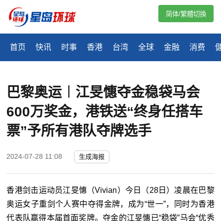
简体/繁體切換
首页
快讯
时事
香港
台湾
全球
金融
消费
巴黎奥运︱江旻憓夺金稳袋马会
600万奖金，港铁送“终身任搭车
票”予所有港队夺牌选手
2024-07-28 11:08
生成海报
香港剑击运动员江旻憓（Vivian）今日（28日）凌晨在巴黎
奥运女子重剑个人赛中夺得金牌，成为“世一”，同时为香港
代表队赢得本届首面奖牌。夺金的江旻憓已“稳袋”马会“优秀