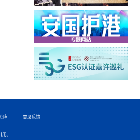
矩阵
意见反馈
引用。
返回顶部