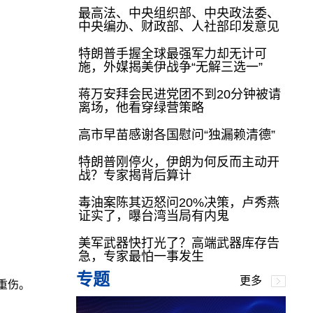
最高法、中央组织部、中央政法委、
中央编办、财政部、人社部印发意见
特朗普手握全球最强军力却无计可
施，外媒揭美伊战争“无解三选一”
蒋万安拜会民进党团不到20分钟被请
离场，他看穿绿营策略
高市早苗感谢各国慰问“独漏赖清德”
特朗普刚停火，伊朗为何反而主动开
战？专家揭背后算计
毒油案陈其迈怒问20%决策，卢秀燕
证实了，曝台湾当局有内鬼
美军武器快打光了？高端武器库存告
急，专家最怕一事发生
专题
更多
重伤。