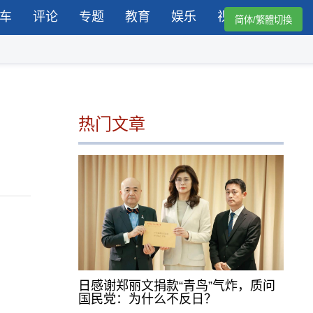
车
评论
专题
教育
娱乐
视频
简体/繁體切換
热门文章
日感谢郑丽文捐款“青鸟”气炸，质问
国民党：为什么不反日？