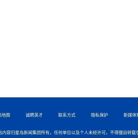
站地图
诚聘英才
联系方式
隐私保护
新媒体
站内容归星岛新闻集团所有，任何单位以及个人未经许可，不得擅自转载