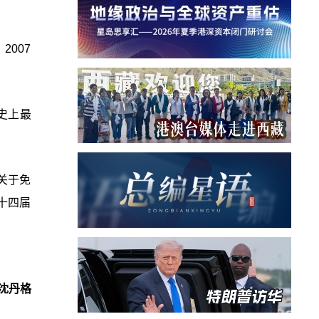
007
史上最
关于免
十四届
沈丹格