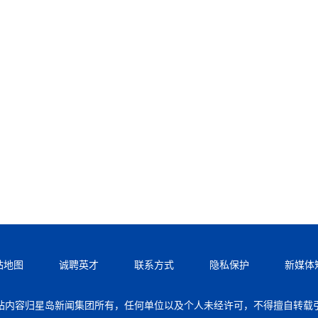
站地图
诚聘英才
联系方式
隐私保护
新媒体
站内容归星岛新闻集团所有，任何单位以及个人未经许可，不得擅自转载