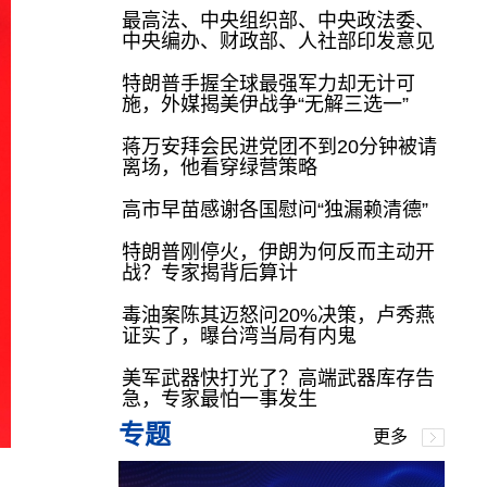
最高法、中央组织部、中央政法委、
中央编办、财政部、人社部印发意见
特朗普手握全球最强军力却无计可
施，外媒揭美伊战争“无解三选一”
蒋万安拜会民进党团不到20分钟被请
离场，他看穿绿营策略
高市早苗感谢各国慰问“独漏赖清德”
特朗普刚停火，伊朗为何反而主动开
战？专家揭背后算计
毒油案陈其迈怒问20%决策，卢秀燕
证实了，曝台湾当局有内鬼
美军武器快打光了？高端武器库存告
急，专家最怕一事发生
专题
更多