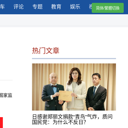
车
评论
专题
教育
娱乐
视频
简体/繁體切換
热门文章
国家监
日感谢郑丽文捐款“青鸟”气炸，质问
国民党：为什么不反日？