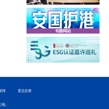
矩阵
意见反馈
引用。
返回顶部