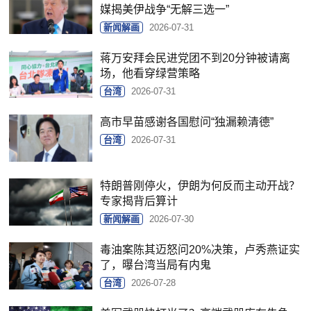
媒揭美伊战争“无解三选一”
新闻解画
2026-07-31
蒋万安拜会民进党团不到20分钟被请离
场，他看穿绿营策略
台湾
2026-07-31
高市早苗感谢各国慰问“独漏赖清德”
台湾
2026-07-31
特朗普刚停火，伊朗为何反而主动开战？
专家揭背后算计
新闻解画
2026-07-30
毒油案陈其迈怒问20%决策，卢秀燕证实
了，曝台湾当局有内鬼
台湾
2026-07-28