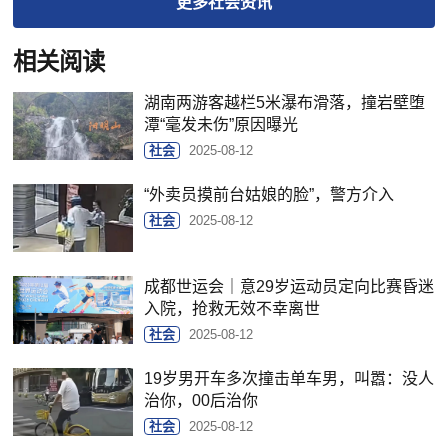
更多
社会
资讯
相关阅读
湖南两游客越栏5米瀑布滑落，撞岩壁堕
潭“毫发未伤”原因曝光
社会
2025-08-12
“外卖员摸前台姑娘的脸”，警方介入
社会
2025-08-12
成都世运会｜意29岁运动员定向比赛昏迷
入院，抢救无效不幸离世
社会
2025-08-12
19岁男开车多次撞击单车男，叫嚣：没人
治你，00后治你
社会
2025-08-12