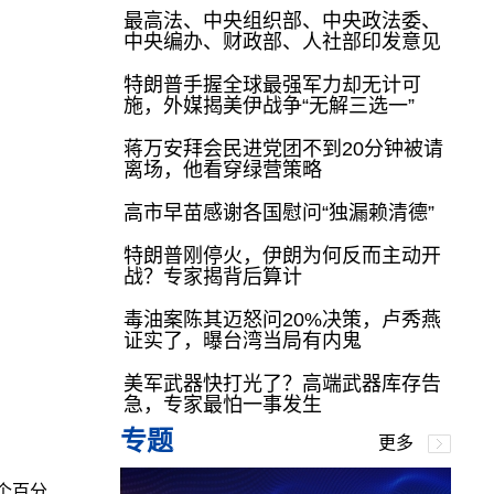
最高法、中央组织部、中央政法委、
中央编办、财政部、人社部印发意见
特朗普手握全球最强军力却无计可
施，外媒揭美伊战争“无解三选一”
蒋万安拜会民进党团不到20分钟被请
离场，他看穿绿营策略
高市早苗感谢各国慰问“独漏赖清德”
特朗普刚停火，伊朗为何反而主动开
战？专家揭背后算计
毒油案陈其迈怒问20%决策，卢秀燕
证实了，曝台湾当局有内鬼
美军武器快打光了？高端武器库存告
急，专家最怕一事发生
专题
更多
个百分