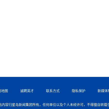
站地图
诚聘英才
联系方式
隐私保护
新媒体
站内容归星岛新闻集团所有，任何单位以及个人未经许可，不得擅自转载