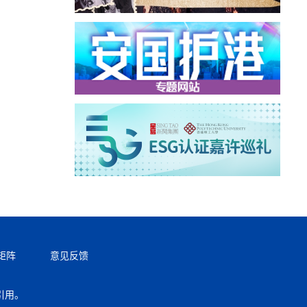
矩阵
意见反馈
引用。
返回顶部