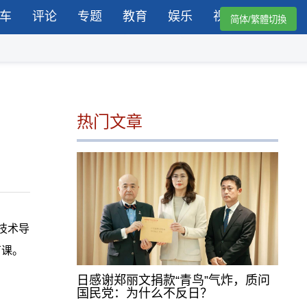
车
评论
专题
教育
娱乐
视频
简体/繁體切換
热门文章
技术导
育课。
日感谢郑丽文捐款“青鸟”气炸，质问
国民党：为什么不反日？