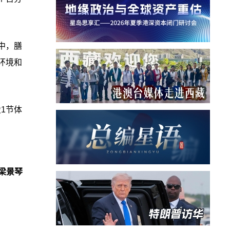
中，膳
环境和
1节体
梁景琴