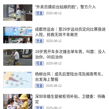
“外卖员摸前台姑娘的脸”，警方介入
社会
2025-08-12
成都世运会｜意29岁运动员定向比赛昏迷
入院，抢救无效不幸离世
社会
2025-08-12
19岁男开车多次撞击单车男，叫嚣：没人
治你，00后治你
社会
2025-08-12
杨柳台风｜或先后登陆台湾及闽南粤东，
台发海上警报
社会
2025-08-12
深圳非婚生婴被拒领补贴，卫健委：待确
定
社会
2025-08-12