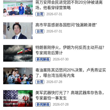
蒋万安拜会民进党团不到20分钟被请离
场，他看穿绿营策略
台湾
2026-07-31
高市早苗感谢各国慰问“独漏赖清德”
台湾
2026-07-31
特朗普刚停火，伊朗为何反而主动开战？
专家揭背后算计
新闻解画
2026-07-30
毒油案陈其迈怒问20%决策，卢秀燕证实
了，曝台湾当局有内鬼
台湾
2026-07-28
美军武器快打光了？高端武器库存告急，
专家最怕一事发生
新闻解画
2026-07-28