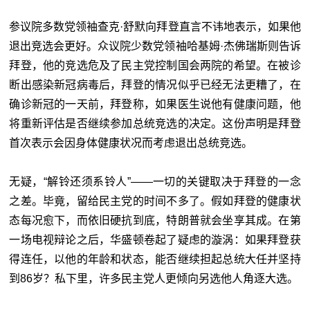
参议院多数党领袖查克·舒默向拜登直言不讳地表示，如果他
退出竞选会更好。众议院少数党领袖哈基姆·杰佛瑞斯则告诉
拜登，他的竞选危及了民主党控制国会两院的希望。在被诊
断出感染新冠病毒后，拜登的情况似乎已经无法更糟了，在
确诊新冠的一天前，拜登称，如果医生说他有健康问题，他
将重新评估是否继续参加总统竞选的决定。这份声明是拜登
首次表示会因身体健康状况而考虑退出总统竞选。
无疑，“解铃还须系铃人”——一切的关键取决于拜登的一念
之差。毕竟，留给民主党的时间不多了。假如拜登的健康状
态每况愈下，而依旧硬抗到底，特朗普就会坐享其成。在第
一场电视辩论之后，华盛顿卷起了疑虑的漩涡：如果拜登获
得连任，以他的年龄和状态，能否继续担起总统大任并坚持
到86岁？私下里，许多民主党人更倾向另选他人角逐大选。