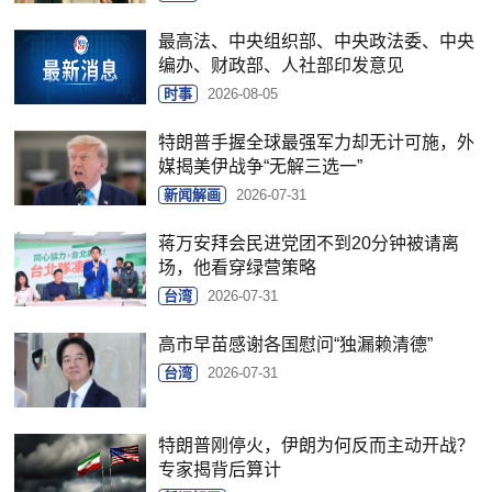
最高法、中央组织部、中央政法委、中央
编办、财政部、人社部印发意见
时事
2026-08-05
特朗普手握全球最强军力却无计可施，外
媒揭美伊战争“无解三选一”
新闻解画
2026-07-31
蒋万安拜会民进党团不到20分钟被请离
场，他看穿绿营策略
台湾
2026-07-31
高市早苗感谢各国慰问“独漏赖清德”
台湾
2026-07-31
特朗普刚停火，伊朗为何反而主动开战？
专家揭背后算计