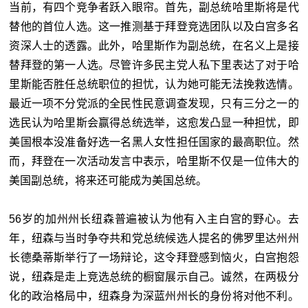
当前，有四个竞争者跃入眼帘。首先，副总统哈里斯将是代
替他的首位人选。这一推测基于拜登竞选团队以及白宫多名
资深人士的透露。此外，哈里斯作为副总统，在名义上是接
替拜登的第一人选。尽管许多民主党人私下里表达了对于哈
里斯能否胜任总统职位的担忧，认为她可能无法挽救选情。
最近一项不分党派的全民性民意调查发现，只有三分之一的
选民认为哈里斯会赢得总统选举，这愈发凸显一种担忧，即
美国根本没准备好选一名黑人女性担任国家的最高职位。然
而，拜登在一次活动发言中表示，哈里斯不仅是一位伟大的
美国副总统，将来还可能成为美国总统。
56岁的加州州长纽森普遍被认为他有入主白宫的野心。去
年，纽森与当时争夺共和党总统候选人提名的佛罗里达州州
长德桑蒂斯举行了一场辩论，这令拜登感到恼火，白宫抱怨
说，纽森是走上竞选总统的橱窗展示自己。诚然，在两极分
化的政治格局中，纽森身为深蓝州州长的身份将对他不利。