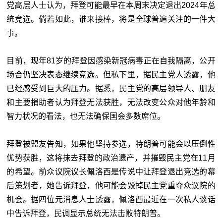
党高层人士认为，拜登可能最早在本周末决定退出2024年总
统竞选。倘若如此，谁来接棒，将是全球普遍关注的一件大
事。
目前，现年81岁的拜登因感染新冠病毒正在自我隔离，公开
场合仍坚决表态继续竞选。但私下里，据民主党人透露，他
已经感受到巨大的压力。据悉，民主党的高层领导人、朋友
和主要捐助者认为拜登无法获胜，无法改变公众对他年龄和
智力状况的看法，也无法确保国会多数席位。
拜登被盟友告知，如果他坚持参选，特朗普可能会以压倒性
优势获胜，这将抹去拜登的政治遗产，并摧毁民主党在11月
的希望。前众议院议长佩洛西是传说中让拜登退出竞选的幕
后策划者，她告诉拜登，他可能会毁掉民主党重夺众议院的
机会。据四位元消息人士透露，佩洛西最近在一次私人谈话
中告诉拜登，民调显示总统无法击败特朗普。