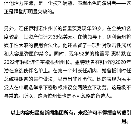
但他活力充沛，是一个技巧娴熟、表现出色的演讲者——这
正是拜登所明显欠缺的。
另外，连任伊利诺州州长的普里茨克现年59岁，在全美知名
度较高，其资产估计为36亿美元。在他领导下，伊利诺州将
娱乐性大麻的使用合法化。他还监督了一项针对攻击性武器
和大容量弹匣的禁令。同时，现年52岁的格蕾琴·惠特默在
2022年轻松连任密歇根州州长。惠特默曾在拜登的2020年
潜在竞选伙伴名单上。在第一个州长任期内，她曾抵制时任
总统特朗普的某些做法，显示出非凡勇气。她的表现为民主
党人在中期选举拿下密歇根州议会两院立下功劳，这是极不
寻常的。所以，这两位州长也是不可忽略的备选人。
以上内容归星岛新闻集团所有，未经许可不得擅自转载引
用。