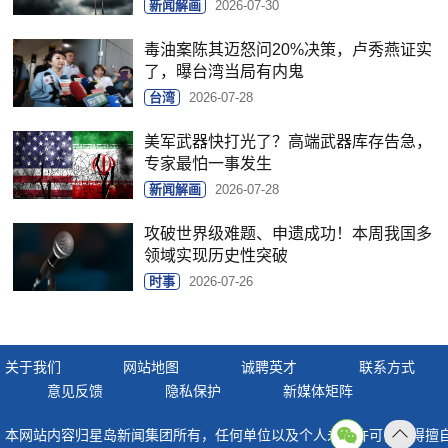
新闻解画
2026-07-30
毒油案陈其迈怒问20%决策，卢秀燕证实
了，曝台湾当局有内鬼
台湾
2026-07-28
美军武器快打光了？高端武器库存告急，
专家最怕一事发生
新闻解画
2026-07-28
攻破世界级难题、申遗成功！本周我国多
领域实现历史性突破
时事
2026-07-26
关于我们
网站地图
诚聘英才
联系方式
意见反馈
隐私保护
新媒体矩阵
本网站内容归星岛新闻集团所有，任何单位以及个人未经许可，不得擅