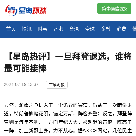
简体/繁體切換
首页
快讯
时事
香港
台湾
全球
金融
消费
【星岛热评】一旦拜登退选，谁将
最可能接棒
2024-07-19 13:37
生成海报
显然，驴象之争进入了一个诡异的赛道。得益于一次暗杀未
遂，特朗普柳暗花明，锚定万斯，阵容齐整；反之，拜登阵
营则是流年不利，一方面年纪太大，被劝退的声浪一阵高于
一阵，加上新冠上身，力不从心。据AXIOS网站，几位民主