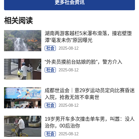
更多
社会
资讯
相关阅读
湖南两游客越栏5米瀑布滑落，撞岩壁堕
潭“毫发未伤”原因曝光
社会
2025-08-12
“外卖员摸前台姑娘的脸”，警方介入
社会
2025-08-12
成都世运会｜意29岁运动员定向比赛昏迷
入院，抢救无效不幸离世
社会
2025-08-12
19岁男开车多次撞击单车男，叫嚣：没人
治你，00后治你
社会
2025-08-12