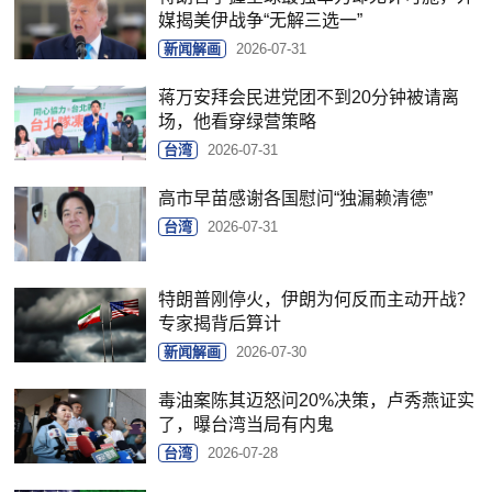
媒揭美伊战争“无解三选一”
新闻解画
2026-07-31
蒋万安拜会民进党团不到20分钟被请离
场，他看穿绿营策略
台湾
2026-07-31
高市早苗感谢各国慰问“独漏赖清德”
台湾
2026-07-31
特朗普刚停火，伊朗为何反而主动开战？
专家揭背后算计
新闻解画
2026-07-30
毒油案陈其迈怒问20%决策，卢秀燕证实
了，曝台湾当局有内鬼
台湾
2026-07-28