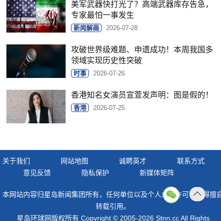
美军武器快打光了？高端武器库存告急，
专家最怕一事发生
新闻解画
2026-07-28
攻破世界级难题、申遗成功！本周我国多
领域实现历史性突破
时事
2026-07-26
香港知名女演员宣萱发声明：图是假的！
香港
2026-07-25
关于我们
网站地图
诚聘英才
联系方式
意见反馈
隐私保护
新媒体矩阵
本网站内容归星岛新闻集团所有，任何单位以及个人未经许可，不得擅
返回
转载引用。
顶部
星岛环球网版权所有 Copyright © 2005-2026 Stnn.cc All Rights