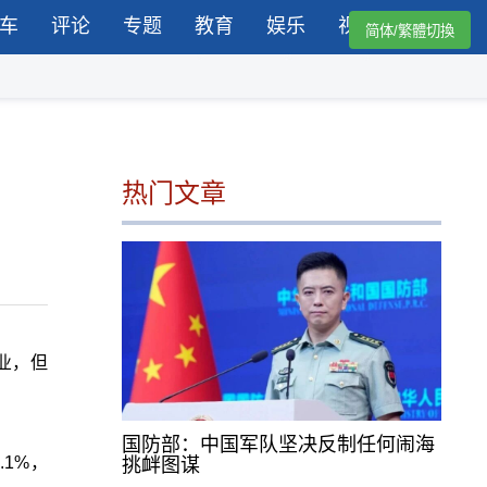
车
评论
专题
教育
娱乐
视频
简体/繁體切換
热门文章
业，但
国防部：中国军队坚决反制任何闹海
1%，
挑衅图谋