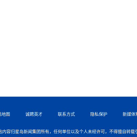
站地图
诚聘英才
联系方式
隐私保护
新媒体
站内容归星岛新闻集团所有，任何单位以及个人未经许可，不得擅自转载