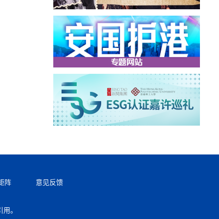
矩阵
意见反馈
引用。
返回顶部