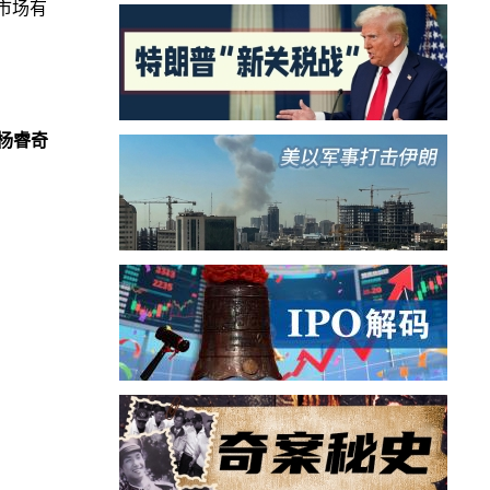
市场有
杨睿奇