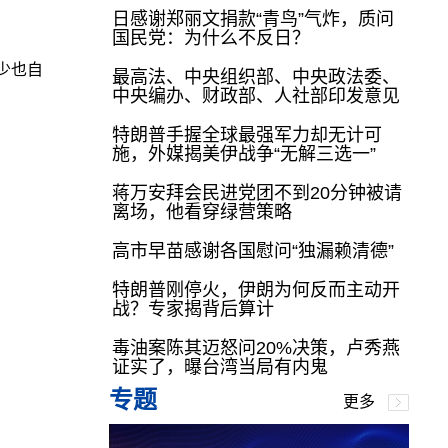
日感谢郑丽文捐款“青鸟”气炸，质问
国民党：为什么不反日？
少也自
最高法、中央组织部、中央政法委、
中央编办、财政部、人社部印发意见
特朗普手握全球最强军力却无计可
施，外媒揭美伊战争“无解三选一”
蒋万安拜会民进党团不到20分钟被请
离场，他看穿绿营策略
高市早苗感谢各国慰问“独漏赖清德”
特朗普刚停火，伊朗为何反而主动开
战？专家揭背后算计
毒油案陈其迈怒问20%决策，卢秀燕
证实了，曝台湾当局有内鬼
专题
更多