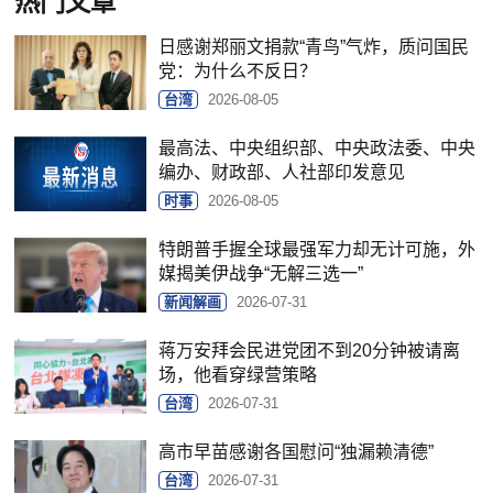
热门文章
日感谢郑丽文捐款“青鸟”气炸，质问国民
党：为什么不反日？
台湾
2026-08-05
最高法、中央组织部、中央政法委、中央
编办、财政部、人社部印发意见
时事
2026-08-05
特朗普手握全球最强军力却无计可施，外
媒揭美伊战争“无解三选一”
新闻解画
2026-07-31
蒋万安拜会民进党团不到20分钟被请离
场，他看穿绿营策略
台湾
2026-07-31
高市早苗感谢各国慰问“独漏赖清德”
台湾
2026-07-31