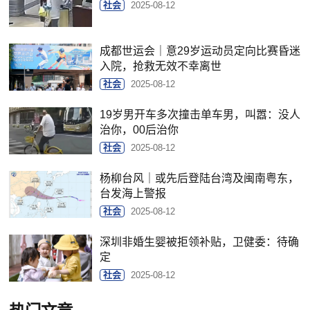
社会
2025-08-12
成都世运会｜意29岁运动员定向比赛昏迷
入院，抢救无效不幸离世
社会
2025-08-12
19岁男开车多次撞击单车男，叫嚣：没人
治你，00后治你
社会
2025-08-12
杨柳台风｜或先后登陆台湾及闽南粤东，
台发海上警报
社会
2025-08-12
深圳非婚生婴被拒领补贴，卫健委：待确
定
社会
2025-08-12