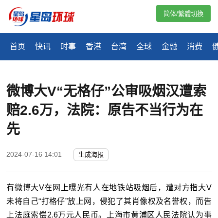
简体/繁體切換
首页
快讯
时事
香港
台湾
全球
金融
消费
微博大V“无格仔”公审吸烟汉遭索
赔2.6万，法院：原告不当行为在
先
2024-07-16 14:01
生成海报
有微博大V在网上曝光有人在地铁站吸烟后，遭对方指大V
未将自己“打格仔”放上网，侵犯了其肖像权及名誉权，而告
上法庭索偿2.6万元人民币。上海市黄浦区人民法院认为事